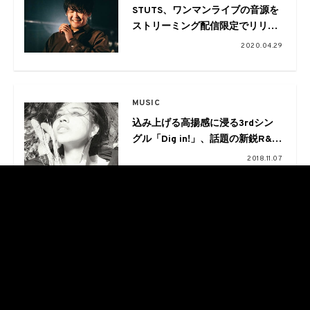
STUTS、ワンマンライブの音源を
ストリーミング配信限定でリリー
ス
2020.04.29
MUSIC
込み上げる高揚感に浸る3rdシン
グル「Dig in!」、話題の新鋭R&B
アーティスト“Friday Night Plans”
2018.11.07