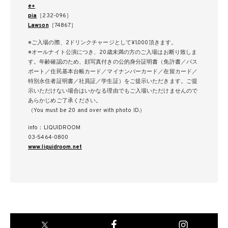
e+
pia
［232-096］
Lawson
［74867］
※ご入場の際、2ドリンクチャージとして¥1,000頂きます。
※オールナイト公演につき、20歳未満の方のご入場はお断り致しま
す。年齢確認のため、顔写真付きの公的身分証明書（免許書／パス
ポート／住民基本台帳カード／マイナンバーカード／在留カード／
特別永住者証明書／社員証／学生証）をご提示いただきます。ご提
示いただけない場合はいかなる理由でもご入場いただけませんので
あらかじめご了承ください。
（You must be 20 and over with photo ID.）
info：LIQUIDROOM
03-5464-0800
www.liquidroom.net