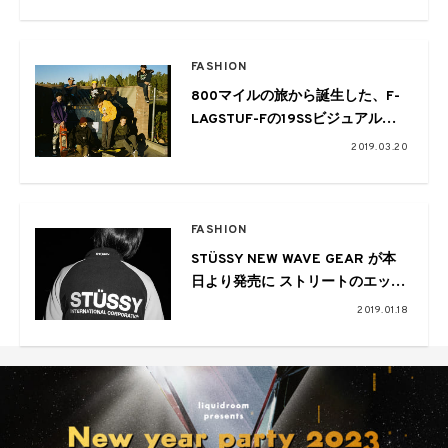
FASHION
800マイルの旅から誕生した、F-
LAGSTUF-Fの19SSビジュアル写
真集がリリース『F-LAGSTUF-F
2019.03.20
BOOKS』
FASHION
STÜSSY NEW WAVE GEAR が本
日より発売に ストリートのエッセ
ンスを感じさせるスポーティさが
2019.01.18
魅力