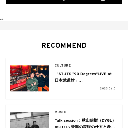
-->
RECOMMEND
CULTURE
「STUTS “90 Degrees”LIVE at
日本武道館」
STUTS×TAIHEI (Suchmos / 賽)
2023.06.01
決起会
歩みを続ける彼らのこれまでとこ
れから
MUSIC
– Supported By JOHNNIE
WALKER –
Talk session：秋山信樹（DYGL）
×STUTS 音楽の表現の仕方と考え