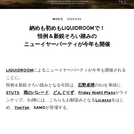
MUSIC
2022.11.26
納めも初めもLIQUIDROOMで！
恒例＆新鋭そろい踏みの
ニューイヤーパーティが今年も開催
LIQUIDROOM
によるニューイヤーパーティが今年も開催される
ことに。
恒例＆新鋭そろい踏みとなる今回は、
石野卓球
のDJを筆頭に、
STUTS
、
雨のパレード
、
どんぐりず
、
Friday Night Plans
がライ
ンナップ。DJ陣には、こちらもお馴染みとなる
Licaxxx
をはじ
め、
YonYon
、
SAMO
が登場する。