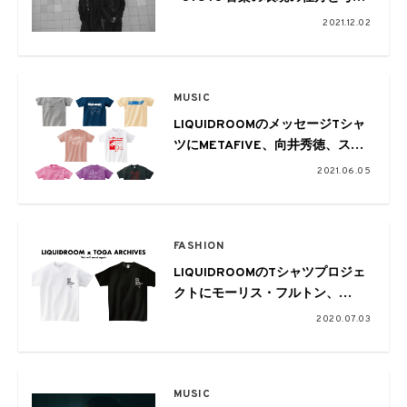
方 ーSWEET LOVE SHOWER ～
2021.12.02
Bay Area～開催によせてー
MUSIC
LIQUIDROOMのメッセージTシャ
ツにMETAFIVE、向井秀徳、スチ
ャダラパー、cero、Awich、
2021.06.05
GEZAN、Tempalay、audio
activeがラインナップ
FASHION
LIQUIDROOMのTシャツプロジェ
クトにモーリス・フルトン、
TOGA ARCHIVESがラインナップ
2020.07.03
MUSIC