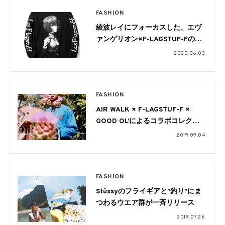
FASHION
綾波レイにフォーカスした、エヴ
ァンゲリオン×F-LAGSTUF-Fのコ
ラボレートアイテムが登場
2020.06.03
FASHION
AIR WALK × F-LAGSTUF-F ×
GOOD OL’によるコラボコレクシ
ョンが実現。 FREAK’S STOREよ
2019.09.04
りリリース
FASHION
Stüssyのフライギアと”釣り”にま
つわるウエア群が一斉リリース
2019.07.26