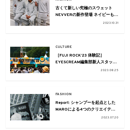
古くて新しい究極のスウェット
NEVVERの新作登場 ネイビーも追
加に
2023.10.31
CULTURE
［FUJI ROCK’23 体験記］
EYESCREAM編集部新人スタッフ
が行く
2023.08.25
初めてのフジロック
FASHION
Report: シャンプーを起点とした
MAROによる4つのクリエイティ
ブなアクション
2023.07.20