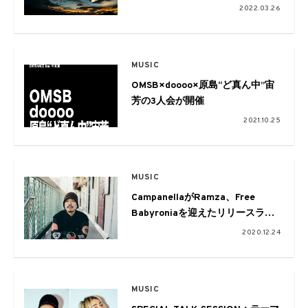
Hi’spec、STUTSら
2022.03.26
豪華プロデューサー陣が集結
MUSIC
OMSB×doooo×原島“ど真ん中”宙
芳の3人会が開催
2021.10.25
MUSIC
CampanellaがRamza、Free
Babyroniaを迎えたリリースライ
ブをWWW Xで開催
2020.12.24
MUSIC