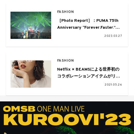
FASHION
［Photo Report］：PUMA 75th
Anniversary “Forever.Faster.”
THE SHOW プーマによるファッシ
2023.03.27
ョンと音楽の融合
FASHION
Netflix × BEAMSによる世界初の
コラボレーションアイテムがリリ
ース
2021.05.26