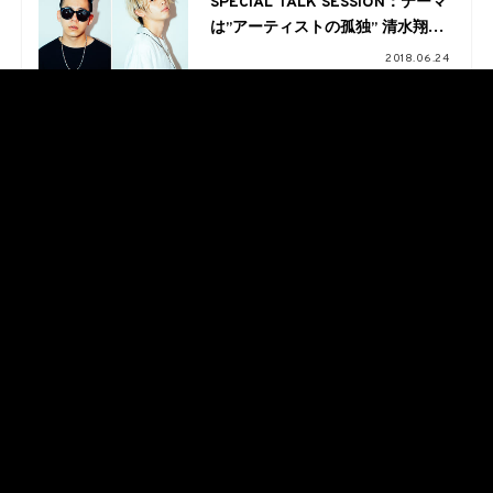
SPECIAL TALK SESSION：テーマ
は”アーティストの孤独” 清水翔太
×SALU対談 共作「alone
2018.06.24
feat.SALU」完成を経て
FEATURE
PICKUP
SNAP
FASHION
MUSIC
ART
CULTURE
OTHER
about EYESCREAM
広告掲載について
お問い合わせ・ご意見・ご感想
本誌読者プレゼント
プライバシーポリシー
Copyright © EYESCREAM All Rights Reserved.