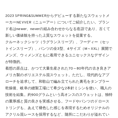
2023 SPRING&SUMMERからデビューする新たなスウェットメ
ーカーNEVVER（ニューアー）についてご紹介したい。ブラン
ド名はnewer、neverの組み合わせからなる造語であり、古くて
新しい価値観を持った上質なスウェットを提案する。
クルーネックシャツ（ラグランスリーブ）、フーディー（セッ
トインスリーブ）、パンツの全3型、4サイズ（M～XXL）展開で
メンズ、ウィメンズともに着用できるユニセックスなデザイン
が特徴的。
着想の原点は、かつて大量生産された70～80年代の古き良きア
メリカ製のポリエステル混スウェット。ただし、現代的なアプ
ローチを追求して、和歌山で編み立てられた裏毛をタンブラー
乾燥後、岐阜の縫製工場にて希少な2本針ミシンを使い、職人の
技術を結集。約900グラムという高オンスのスウェットは、独特
の重厚感と質の良さを実感させる。フードやパンツのドロース
トリングも、あえて褪色した感じを表現するためオリジナルの
アクリル混レースを採用するなど、随所にこだわりが溢れてい