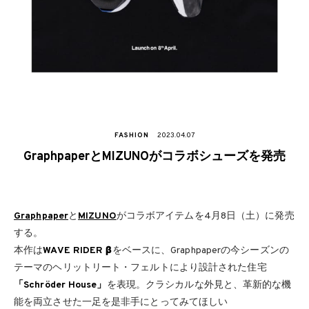
FASHION
2023.04.07
GraphpaperとMIZUNOがコラボシューズを発売
Graphpaper
と
MIZUNO
がコラボアイテムを4月8日（土）に発売
する。
本作は
WAVE RIDER β
をベースに、Graphpaperの今シーズンの
テーマのヘリットリート・フェルトにより設計された住宅
「Schröder House」
を表現。クラシカルな外見と、革新的な機
能を両立させた一足を是非手にとってみてほしい