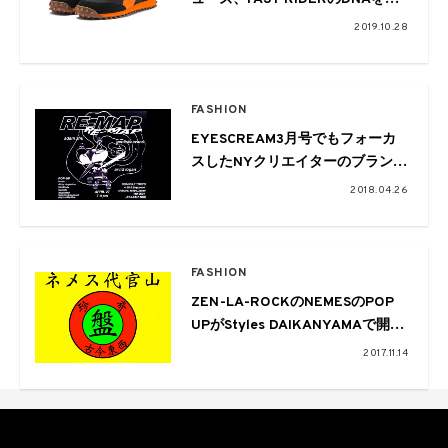
き継ぐ新作コレクションが登場
2019.10.28
FASHION
EYESCREAM3月号でもフォーカ
スしたNYクリエイターのブランド
が展開されるPOP UPがDOMICILE
2018.04.26
TOKYOで!!
FASHION
ZEN-LA-ROCKのNEMESのPOP
UPがStyles DAIKANYAMAで開
催。別注フーディーなども販売
2017.11.14