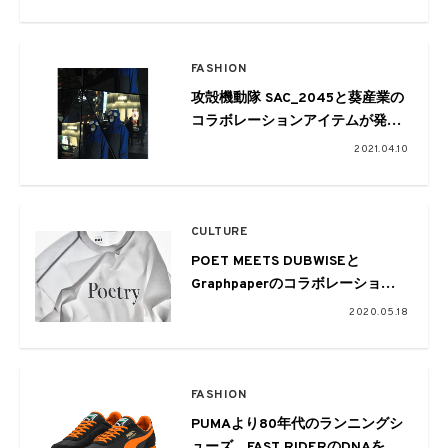
ットが発売
FASHION
攻殻機動隊 SAC_2045と葵産業の
コラボレーションアイテムが発売
に
2021.04.10
CULTURE
POET MEETS DUBWISEと
Graphpaperのコラボレーション
アイテムが発売
2020.05.18
FASHION
PUMAより80年代のランニングシ
ューズ、FAST RIDERのDNAを引