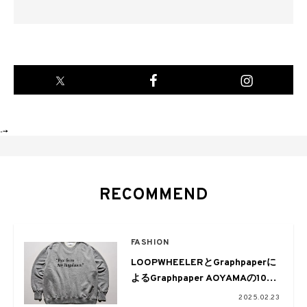
-->
RECOMMEND
FASHION
LOOPWHEELERとGraphpaperに
よるGraphpaper AOYAMAの10周
年を記念したスペシャルなスウェ
2025.02.23