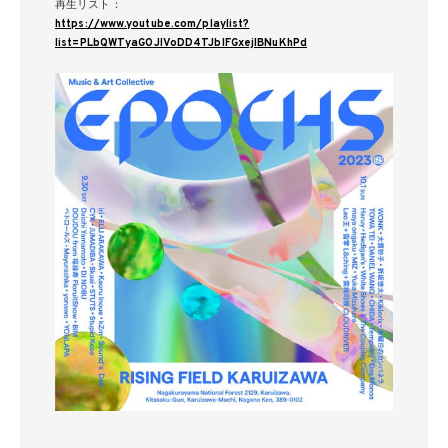
再生リスト：
https://www.youtube.com/playlist?
list=PLbQWTyaGOJlVoDD4TJblFGxejIBNuKhPd