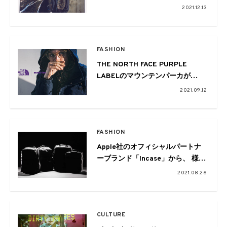
のルックを公開
2021.12.13
FASHION
THE NORTH FACE PURPLE
LABELのマウンテンパーカが
monkey time別注で発売
2021.09.12
FASHION
Apple社のオフィシャルパートナ
ーブランド「Incase」から、 様々
なニーズやシーンに合わせた待望
2021.08.26
の新商品が発売
CULTURE