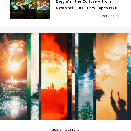
Diggin’ in the Culture – from
New York – #1: Dirty Tapes NYC
2018.06.02
MUSIC
2024.01.12