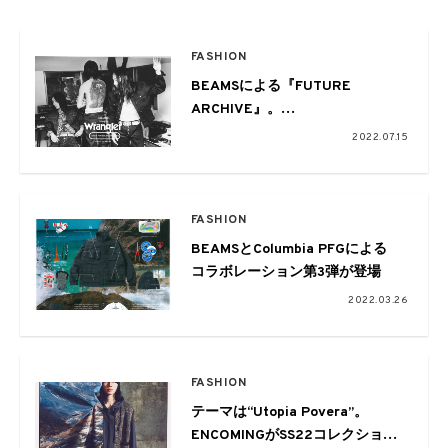
FASHION
BEAMSによる『FUTURE
ARCHIVE』。
第6弾はSUGARHILLとWranglerと
2022.07.15
のトリプルネーム
FASHION
BEAMSとColumbia PFGによる
コラボレーション第3弾が登場
2022.03.26
FASHION
テーマは“Utopia Povera”。
ENCOMINGがSS22コレクション