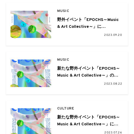
MUSIC
野外イベント「EPOCHS～Music
& Art Collective～」に
YOSHIROTTENによるサウンドビ
2023.09.20
ジュアルインスタレーションが決
定。小原綾斗（Tempalay）、玉
置周啓（MIZ / MONO NO
MUSIC
AWARE）、Skaaiが軽井沢とイベ
ント会場を巡るロケ番組も公開
新たな野外イベント「EPOCHS～
Music & Art Collective～」の第
三弾出演アーティストとして水曜
2023.08.22
日のカンパネラ、yonawoらが発
表
CULTURE
新たな野外イベント「EPOCHS～
Music & Art Collective～」に羊
喘兒、System of Cultureらアート
2023.07.26