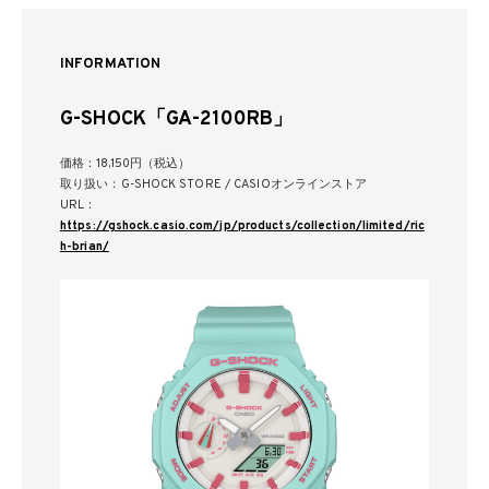
INFORMATION
G-SHOCK「GA-2100RB」
価格：18,150円（税込）
取り扱い：G-SHOCK STORE / CASIOオンラインストア
URL：
https://gshock.casio.com/jp/products/collection/limited/ric
h-brian/