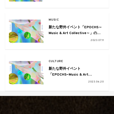
作家の参加が決定
MUSIC
新たな野外イベント「EPOCHS～
Music & Art Collective～」の第
二弾出演アーティストとして大貫
2023.07.11
妙子とYONCE率いる新バンド
Hedigan’sが発表
CULTURE
新たな野外イベント
「EPOCHS~Music & Art
Collective~」が軽井沢で。第一弾
2023.06.20
出演アーティストにiri、BIM、折
坂悠太、Tempalayらが発表