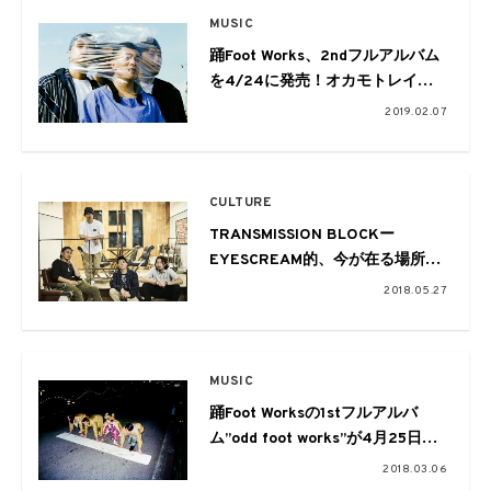
MUSIC
踊Foot Works、2ndフルアルバム
を4/24に発売！オカモトレイジ
をボーカルに迎えた新曲も収録
2019.02.07
CULTURE
TRANSMISSION BLOCKー
EYESCREAM的、今が在る場所ー
Vol.06 darlin. navi by 踊 Foot
2018.05.27
Works
MUSIC
踊Foot Worksの1stフルアルバ
ム”odd foot works”が4月25日リ
リース。これぞ新たなポップミュ
2018.03.06
ージック