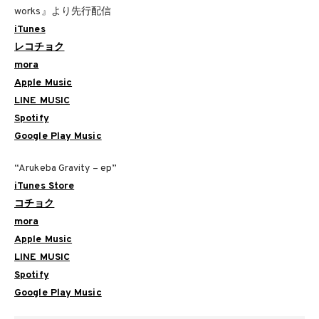
works』より先行配信
iTunes
レコチョク
mora
Apple Music
LINE MUSIC
Spotify
Google Play Music
“Arukeba Gravity – ep”
iTunes Store
コチョク
mora
Apple Music
LINE MUSIC
Spotify
Google Play Music