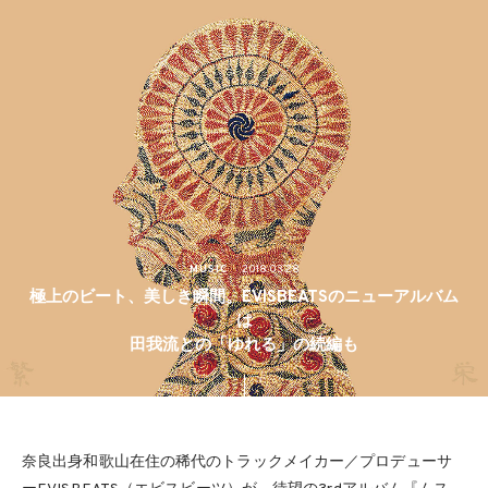
MUSIC
2018.03.28
極上のビート、美しき瞬間。EVISBEATSのニューアルバム
は
田我流との「ゆれる」の続編も
奈良出身和歌山在住の稀代のトラックメイカー／プロデューサ