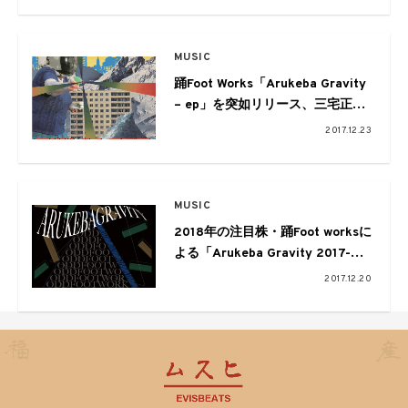
MUSIC
踊Foot Works「Arukeba Gravity
– ep」を突如リリース、三宅正一
設立の“Q2 Records”より第1弾！
2017.12.23
MUSIC
2018年の注目株・踊Foot worksに
よる「Arukeba Gravity 2017-
2020@WOMB大晦日LIVE」開
2017.12.20
催！