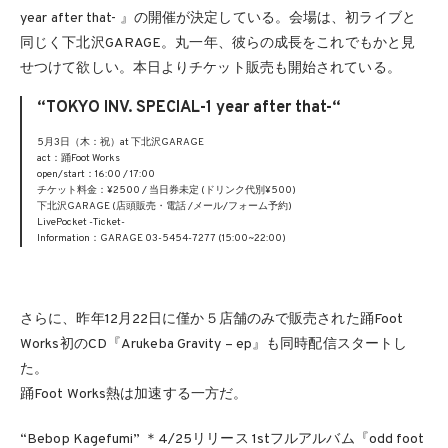
year after that- 』の開催が決定している。会場は、初ライブと
同じく下北沢GARAGE。丸一年、彼らの成長をこれでもかと見
せつけて欲しい。本日よりチケット販売も開始されている。
“TOKYO INV. SPECIAL-1 year after that-“
5月3日（木：祝）at 下北沢GARAGE
act：踊Foot Works
open/start：16:00 / 17:00
チケット料金：¥2500 / 当日券未定 (ドリンク代別¥500)
下北沢GARAGE (店頭販売・電話 /メール/フォーム予約)
LivePocket -Ticket-
Information：GARAGE 03-5454-7277 (15:00~22:00)
さらに、昨年12月22日に僅か５店舗のみで販売された踊Foot
Works初のCD『Arukeba Gravity – ep』も同時配信スタートし
た。
踊Foot Works熱は加速する一方だ。
“Bebop Kagefumi” ＊4/25リリース 1stフルアルバム『odd foot