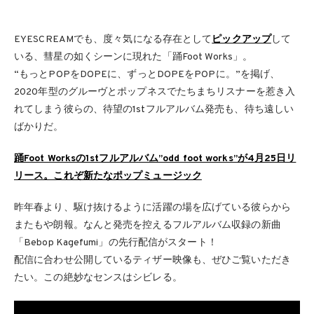
EYESCREAMでも、度々気になる存在として
ピックアップ
して
いる、彗星の如くシーンに現れた「踊Foot Works」。
“もっとPOPをDOPEに、ずっとDOPEをPOPに。”を掲げ、
2020年型のグルーヴとポップネスでたちまちリスナーを惹き入
れてしまう彼らの、待望の1stフルアルバム発売も、待ち遠しい
ばかりだ。
踊Foot Worksの1stフルアルバム”odd foot works”が4月25日リ
リース。これぞ新たなポップミュージック
昨年春より、駆け抜けるように活躍の場を広げている彼らから
またもや朗報。なんと発売を控えるフルアルバム収録の新曲
「Bebop Kagefumi」の先行配信がスタート！
配信に合わせ公開しているティザー映像も、ぜひご覧いただき
たい。この絶妙なセンスはシビレる。