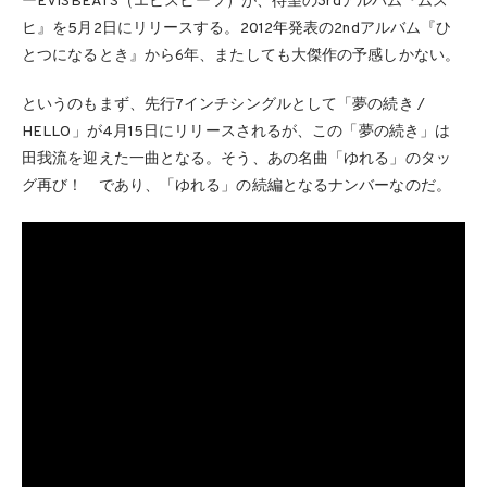
ーEVISBEATS（エビスビーツ）が、待望の3rdアルバム『ムス
ヒ』を5月2日にリリースする。2012年発表の2ndアルバム『ひ
とつになるとき』から6年、またしても大傑作の予感しかない。
というのもまず、先行7インチシングルとして「夢の続き /
HELLO」が4月15日にリリースされるが、この「夢の続き」は
田我流を迎えた一曲となる。そう、あの名曲「ゆれる」のタッ
グ再び！ であり、「ゆれる」の続編となるナンバーなのだ。