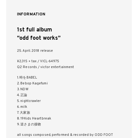
INFORMATION
1st full album
“odd foot works”
25. April. 2018 release
¥2,315 + tax / VICL-64975
Q2 Records / victor entertainment
1. 時をBABEL
2. Bebop Kagefumi
3. NDW
4. 正論
5. nightcrawler
6. milk
7. 大家族
8. 19Kids Heartbreak
9. 逆さまの接吻
all songs composed, performed & recorded by ODD FOOT