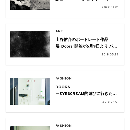
も公開
2022.04.01
ART
山谷佑介のポートレート作品
展”Doors”開催が6月9日より パフ
ォーマンスもあり
2018.05.27
FASHION
DOORS
ーEYESCREAM的遊びに行きたい
お店ー
2018.04.01
Vol.05_渋谷「ART」
FASHION