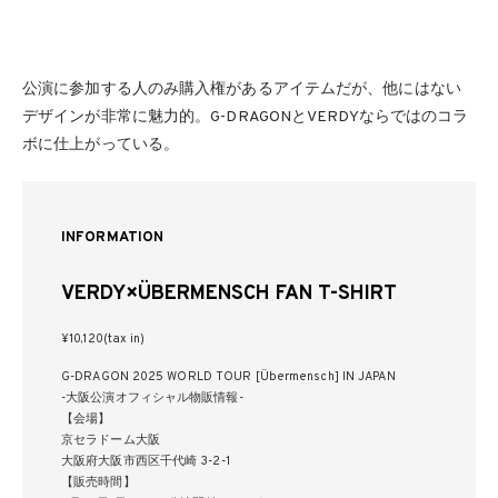
公演に参加する人のみ購入権があるアイテムだが、他にはない
デザインが非常に魅力的。G-DRAGONとVERDYならではのコラ
ボに仕上がっている。
INFORMATION
VERDY×ÜBERMENSCH FAN T-SHIRT
¥10,120(tax in)
G-DRAGON 2025 WORLD TOUR [Übermensch] IN JAPAN
-⼤阪公演オフィシャル物販情報-
【会場】
京セラドーム⼤阪
⼤阪府⼤阪市⻄区千代崎 3-2-1
【販売時間】