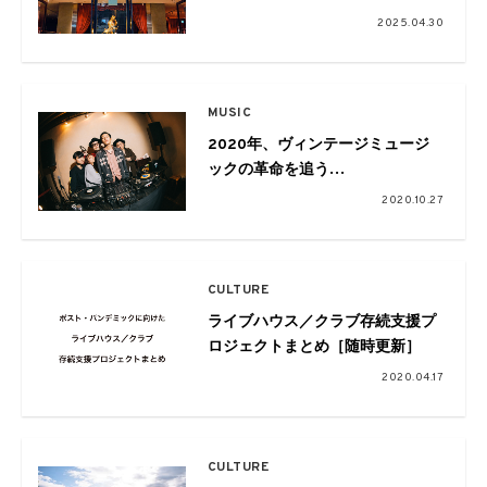
presents
2025.04.30
“THE WALKERS IN TOWN 2025”
BLACK RUBYの世界観を体現した
カルチャーの社交場
MUSIC
2020年、ヴィンテージミュージ
ックの革命を追う
Vol.12-FINAL! BLAST
2020.10.27
JAMS!!2020 REPORT
CULTURE
ライブハウス／クラブ存続支援プ
ロジェクトまとめ［随時更新］
2020.04.17
CULTURE