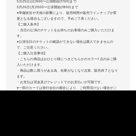
5⽉25⽇(⽇)9:00〜公演開始(17:00)まで
5⽉26⽇(⽉)10:00〜公演開始(18:00)まで
※準備状況や天候の影響により、販売時間や販売ラインナップが変
更となる場合もございますので、予めご了承ください。
【ご購⼊条件】
・当⽇の公演のチケットをお持ちのお客様のみご購⼊いただけま
す。
※公演当⽇のチケットの確認ができない場合は購⼊できませんの
で、ご注意ください。
【ご購⼊注意事項】
・こちらの商品はおひとり様につきどちらかのカラー1 点のみご購
⼊いただけます。
・商品は数に限りがある為、在庫がなくなり次第、販売終了となり
ます。
・お⽀払は現⾦及びクレジットでのお⽀払いが可能です。
※⼀部のカードは発⾏会社の都合により、ご利⽤頂けない場合がご
ざいます。
※ご本⼈名義以外のカードはご利⽤できません。
※販売時間内でも、販売の⼀時中断、グッズ売場の待機列を切らせ
ていただく場合がございま
す。
G-DRAGON 2025 WORLD TOUR [Übermensch] IN JAPAN オフィ
シャルグッズ ⼤阪公演に関するお問合せ