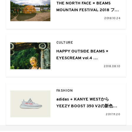
THE NORTH FACE × BEAMS
MOUNTAIN FESTIVAL 2018 フォ
トレポート 〜都市と街を繋ぐ新た
2018.10.24
な形〜
CULTURE
HAPPY OUTSIDE BEAMS ×
EYESCREAM vol.4
〜FUJI ROCK FESTIVAL ’18〜
2018.08.10
FASHION
adidas + KANYE WESTから
YEEZY BOOST 350 V2の新色が
リリース
2017.11.20