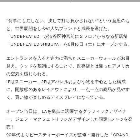
“何事にも屈しない、決して打ち負かされない”という意思のも
と、世界展開をし今や人気ブランドと成長を遂げた、
「UNDEFEATED」が渋谷区神宮前に２フロアからなる新店舗
「UNDEFEATED SHIBUYA」を6月16日（土）にオープンする。
エントランスを入ると迫力に満ちたスニーカーウォールがお目
見え。ウッドを基調にすることで、既存店とは違ったアメリカ
の空気を感じられる。
1Fはスニーカー、2Fはアパレルおよび小物を中心とした構成
に。開放感のあるレイアウトにより、一点一点の商品が見やす
く、買い物が楽しめるディスプレイになっている。
オープン当日は、LAを拠点に活躍するグラフィックデザイナ
ー、ジェフ・マクフェトリッジがデザインした限定Tシャツを発
売！
90年代よりビースティーボーイズが監修・発行した『GRAND