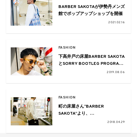
BARBER SAKOTAが伊勢丹メンズ
館でポップアップショップを開催
2021.02.16
FASHION
下高井戸の床屋BARBER SAKOTA
とSORRY BOOTLEG PROGRAM
によるコラボトイサングラスが夏
2019.08.06
のストリートに映える
FASHION
町の床屋さん“BARBER
SAKOTA”より、
2周年を記念したアニバーサリー
2018.04.29
アイテム発売