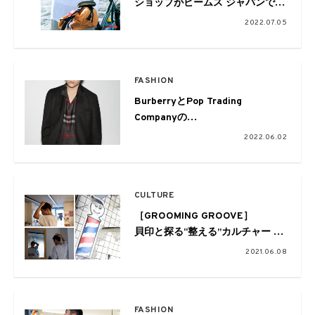
ショップがビームス ジャパンで。
PUMAとのトリプルコラボも
2022.07.05
FASHION
BurberryとPop Trading
Companyの
カプセルコレクションがローンチ
2022.06.02
CULTURE
［GROOMING GROOVE］
貝印と探る“整える”カルチャー
#02 BARBER SAKOTAで考える
2021.06.08
散髪という行為
FASHION