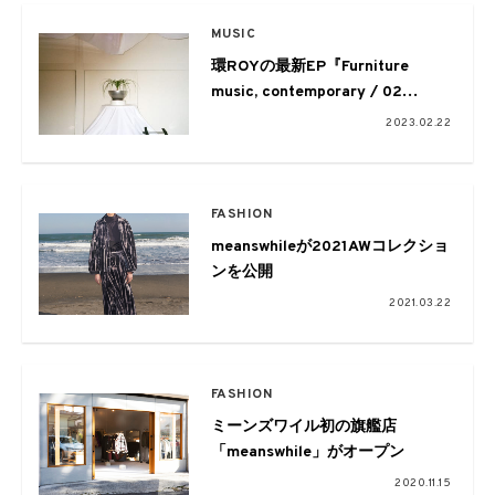
MUSIC
環ROYの最新EP『Furniture
music, contemporary / 02
ivory』がリリース
2023.02.22
FASHION
meanswhileが2021AWコレクショ
ンを公開
2021.03.22
FASHION
ミーンズワイル初の旗艦店
「meanswhile」がオープン
2020.11.15