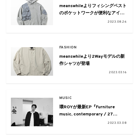
meanswhileよりフィシングベスト
のポケットワークが便利なアイテ
ムが登場
2023.08.26
FASHION
meanswhileより2Wayモデルの新
作シャツが登場
2023.03.16
MUSIC
環ROYが最新EP『Furniture
music, contemporary / 27
chinese red』をリリース
2023.03.08