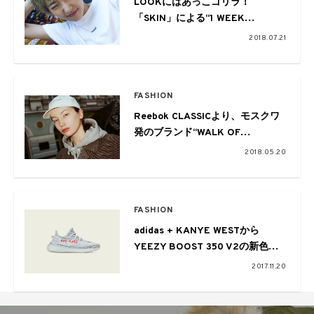
LOOKにはあっこゴリラ！
「SKIN」による“1 WEEK
SERIES”のPOP UP SHOP開催中
2018.07.21
FASHION
Reebok CLASSICより、モスクワ
発のブランド“WALK OF
SHAME”とのカプセルコレクショ
2018.05.20
ン登場
FASHION
adidas + KANYE WESTから
YEEZY BOOST 350 V2の新色が
リリース
2017.11.20