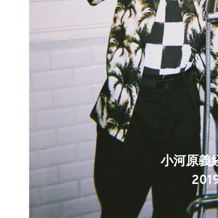
小河原義経
201