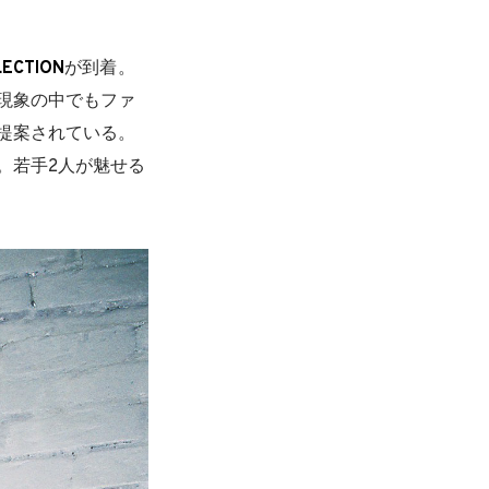
LECTION
が到着。
現象の中でもファ
提案されている。
。若手2人が魅せる