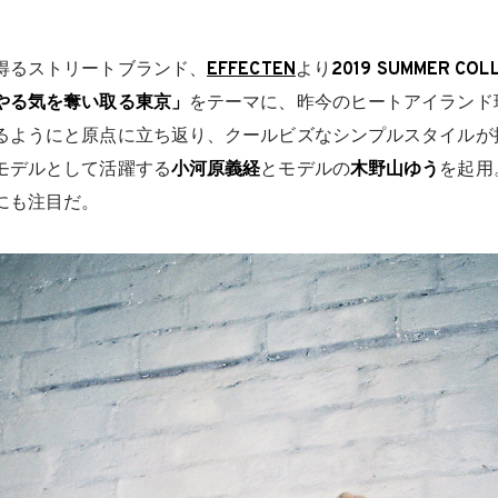
得るストリートブランド、
EFFECTEN
より
2019 SUMMER COL
のやる気を奪い取る東京」
をテーマに、昨今のヒートアイランド
るようにと原点に立ち返り、クールビズなシンプルスタイルが
モデルとして活躍する
小河原義経
とモデルの
木野山ゆう
を起用
にも注目だ。