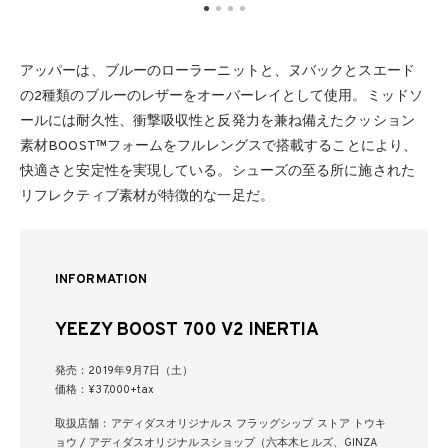
アッパーは、ブルーのローラーニットと、ヌバックとスエード
の2種類のブルーのレザーをオーバーレイとして使用。ミッドソ
ールには耐久性、衝撃吸収性と反発力を兼ね備えたクッション
素材BOOST™フォームをフルレングスで搭載することにより、
快適さと安定性を実現している。シューズの至る所に施された
リフレクティブ素材が特徴的な一足だ。
INFORMATION
YEEZY BOOST 700 V2 INERTIA
発売：2019年9月7日（土）
価格：¥37,000+tax
取扱店舗：アディダスオリジナルス フラッグシップ ストア トウキ
ョウ / アディダスオリジナルスショップ（六本木ヒルズ、GINZA