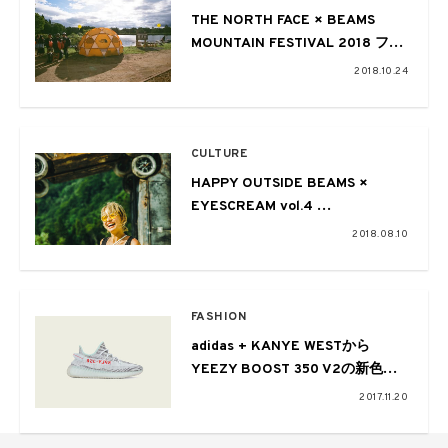
THE NORTH FACE × BEAMS
MOUNTAIN FESTIVAL 2018 フォ
トレポート 〜都市と街を繋ぐ新た
2018.10.24
な形〜
CULTURE
HAPPY OUTSIDE BEAMS ×
EYESCREAM vol.4
〜FUJI ROCK FESTIVAL ’18〜
2018.08.10
FASHION
adidas + KANYE WESTから
YEEZY BOOST 350 V2の新色が
リリース
2017.11.20