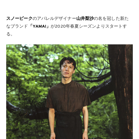
スノーピーク
のアパレルデザイナー
山井梨沙
の名を冠した新た
なブランド
「YAMAI」
が2020年春夏シーズンよりスタートす
る。