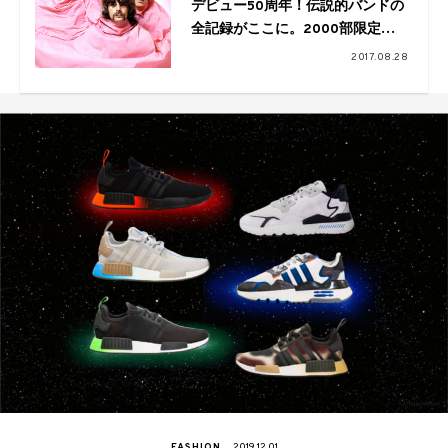
デビュー50周年！伝説的バンドの
全記録がここに。2000部限定の
『ピンク・フロイド全記録』発売
2017.08.28
FASHION
2019.12.01