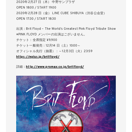
2020年2月27 日（木） 中野サンプラザ
OPEN 18:00 / START 19:00
2020年2月28 日（金） LINE CUBE SHIBUYA（渋谷公会堂）
OPEN 17:30 / START 18:30
出演：Brit Floyd – The World’s Greatest Pink Floyd Tribute Show
※PINK FLOYD メンバーの出演はございません。
チケット：全席指定 ¥9,900
チケット一般発売：12月14 日（土）10:00～
オフィシャル先行（抽選）：～12月3日（火）23:59
https://eplus.jp/britfloyd/
詳細：
http://www.promax.co.jp/britfloyd/