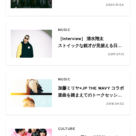
2020」の第一弾にcero、ペトロ
2020.01.06
ールズ、松任谷由実らが発表
MUSIC
［Interview］ 清水翔太
ストイックな鋭才が見据える日本
のシーン
2019.07.13
MUSIC
加藤ミリヤ×JP THE WAVY コラボ
楽曲を踏まえてのトークセッショ
ン
2018.04.02
CULTURE