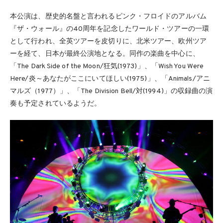
本公演は、歴史的名盤と言われるピンク・フロイドのアルバム
『ザ・ウォール』の40周年を記念したワールド・ツアーの一環
として行われ、全英ツアーを皮切りに、北米ツアー、欧州ツア
ーを経て、日本が最終公演地となる。同作の楽曲を中心に、
「The Dark Side of the Moon/狂気(1973)」、「Wish You Were
Here/炎～あなたがここにいてほしい(1975)」、「Animals/アニ
マルズ（1977）」、「The Division Bell/対(1994)」の収録曲の演
奏も予定されているようだ。