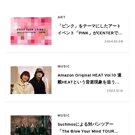
ART
「ピンク」をテーマにしたアート
イベント「PINK」がCENTERで開
催。東京、パリ、大阪、香川など
2024.03.08
から45組が参加
MUSIC
Amazon Original HEAT Vol.10 連
載HEATという音楽現象を追う：
IMALU×SHOW-GO
2022.12.16
MUSIC
Suchmosによる対バンツアー
「The Blow Your Mind TOUR