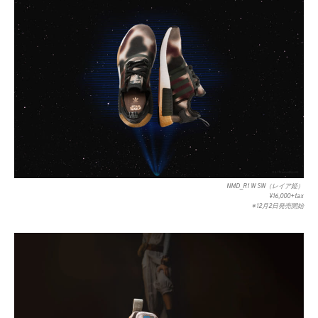
NMD_R1 W SW（レイア姫）
¥16,000+tax
※12月2日発売開始