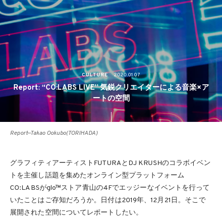
CULTURE
2020.01.07
Report: “CO:LABS LIVE” 気鋭クリエイターによる音楽×ア
ートの空間
Report—Takao Ookubo(TORIHADA)
グラフィティアーティストFUTURAとDJ KRUSHのコラボイベン
トを主催し話題を集めたオンライン型プラットフォーム
CO:LABSがglo™ストア青山の4Fでエッジーなイベントを行って
いたことはご存知だろうか。日付は2019年、12月21日。そこで
展開された空間についてレポートしたい。