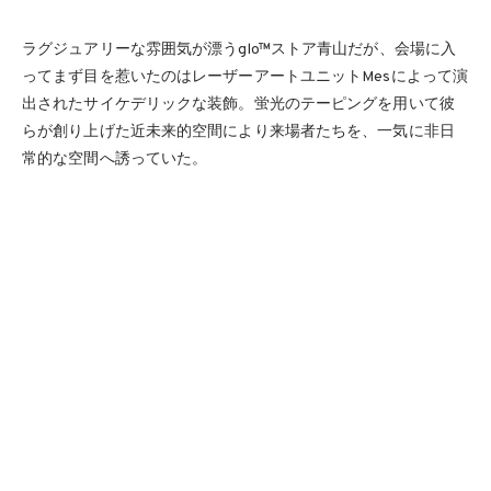
ラグジュアリーな雰囲気が漂うglo™ストア青山だが、会場に入
ってまず目を惹いたのはレーザーアートユニットMesによって演
出されたサイケデリックな装飾。蛍光のテーピングを用いて彼
らが創り上げた近未来的空間により来場者たちを、一気に非日
常的な空間へ誘っていた。