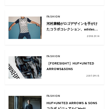
FASHION
河村康輔がロゴデザインを手がけ
たコラボコレクション、adidas
Originals by UNITED ARROWS &
2018.01.14
SONS
FASHION
［FORESIGHT］HUF×UNITED
ARROWS&SONS
2017.09.15
FASHION
HUF×UNITED ARROWS & SONS
コラボ ビジュアルにMatt