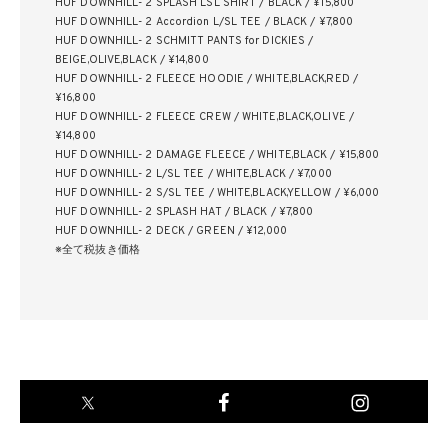
HUF DOWNHILL- 2 SPLASH LSL SHIRT / BLACK / ¥15,800
HUF DOWNHILL- 2 Accordion L/SL TEE / BLACK / ¥7,800
HUF DOWNHILL- 2 SCHMITT PANTS for DICKIES /
BEIGE,OLIVE,BLACK / ¥14,800
HUF DOWNHILL- 2 FLEECE HOODIE / WHITE,BLACK,RED /
¥16,800
HUF DOWNHILL- 2 FLEECE CREW / WHITE,BLACK,OLIVE /
¥14,800
HUF DOWNHILL- 2 DAMAGE FLEECE / WHITE,BLACK / ¥15,800
HUF DOWNHILL- 2 L/SL TEE / WHITE,BLACK / ¥7,000
HUF DOWNHILL- 2 S/SL TEE / WHITE,BLACK,YELLOW / ¥6,000
HUF DOWNHILL- 2 SPLASH HAT / BLACK / ¥7,800
HUF DOWNHILL- 2 DECK / GREEN / ¥12,000
※全て税抜き価格