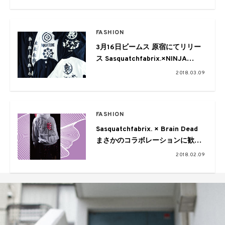
FASHION
3月16日ビームス 原宿にてリリー
ス Sasquatchfabrix.×NINJA
TUNE×BEAMSコラボコレクショ
2018.03.09
ン
FASHION
Sasquatchfabrix. × Brain Dead
まさかのコラボレーションに歓喜
の渦。
2018.02.09