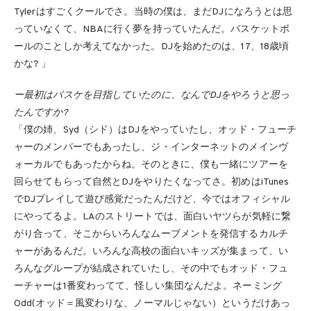
Tylerはすごくクールでさ。当時の僕は、まだDJになろうとは思
っていなくて、NBAに行く夢を持っていたんだ。バスケットボ
ールのことしか考えてなかった。DJを始めたのは、17、18歳頃
かな? 」
ー最初はバスケを目指していたのに、なんでDJをやろうと思っ
たんですか?
「僕の姉、Syd（シド）はDJをやっていたし、オッド・フューチ
ャーのメンバーでもあったし、ジ・インターネットのメインヴ
ォーカルでもあったからね。そのときに、僕も一緒にツアーを
回らせてもらって自然とDJをやりたくなってさ。初めはiTunes
でDJプレイして遊び感覚だったんだけど、今ではオフィシャル
にやってるよ。LAのストリートでは、面白いヤツらが気軽に繋
がり合って、そこからいろんなムーブメントを発信するカルチ
ャーがあるんだ。いろんな高校の面白いキッズが集まって、い
ろんなグループが結成されていたし、その中でもオッド・フュ
ーチャーは1番変わってて、怪しい集団なんだよ。ネーミング
Odd(オッド＝風変わりな、ノーマルじゃない）というだけあっ