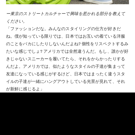
ー東京のストリートカルチャーで興味を惹かれる部分を教えて
ください。
「ファッションだな。みんなのスタイリングの仕方が好きだ
ね。僕が知っている限りでは、日本ではお互いの着ている洋服
のことをバカにしたりしないんだよね? 個性をリスペクトするみ
たいな感じでしょ? アメリカでは全然違うんだ。もし、誰かが好
きじゃないスニーカーを履いてたら、それをからかったりする
んだよ。アメリカでは、似たようなスタイルの子達が集まって
友達になっている感じがするけど、日本ではまったく違うスタ
イルの子達が一緒にハングアウトしている光景が見れて、それ
が新鮮に感じるよ」
ー東京の好きな街は?
「渋谷の街が好き。ユナイテッドアローズや、その付近にある
ヴィンテージショップがお気に入りだね。僕のお気に入りTシャ
ツは全部東京でゲットしたんだ。今はBubblegum Crisisのヴィン
テージTシャツを探し中。あとはステューシーで買い物したし、