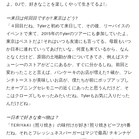
よ。DJで、好きなことを楽しくやって生きてるよ!」
ー来日は何回目ですか? 東京はどう?
「４回目だね。Tylerと初めて来日して、その後、リーバイスの
イベントで来て、2015年のTylerのツアーにも参加していたよ。
東京はベストだよ! それはいつも友達にも言ってる。母親もいつ
か日本に連れていってあげたいな。何度も来ているから、なん
となくだけど、原宿の土地勘が身についてきてさ、例えばステ
ューシーのストアがどこにあるか、すぐに分かるしね。前回と
変わったことと言えば、パンケーキのお店が増えた? 確か、フレ
ンチトーストが美味しいお店が、僕たちが前にポップアップし
たオープニングセレモニーの近くにあったと思うんだけど、そ
こはクローズしちゃったみたいだね。Tylerもお気に入りだった
んだけどね」
ー日本で好きな食べ物は？
「TERIYAKI（照り焼き）の味付けが好き! 照り焼きビーフが1番
だね。それとフレッシュネスバーガーはマジで最高! チキンナゲ