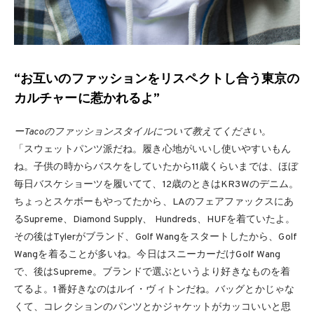
“お互いのファッションをリスペクトし合う東京の
カルチャーに惹かれるよ”
ーTacoのファッションスタイルについて教えてください。
「スウェットパンツ派だね。履き心地がいいし使いやすいもん
ね。子供の時からバスケをしていたから11歳くらいまでは、ほぼ
毎日バスケショーツを履いてて、12歳のときはKR3Wのデニム。
ちょっとスケボーもやってたから、LAのフェアファックスにあ
るSupreme、Diamond Supply、 Hundreds、HUFを着ていたよ。
その後はTylerがブランド、Golf Wangをスタートしたから、Golf
Wangを着ることが多いね。今日はスニーカーだけGolf Wang
で、後はSupreme。ブランドで選ぶというより好きなものを着
てるよ。1番好きなのはルイ・ヴィトンだね。バッグとかじゃな
くて、コレクションのパンツとかジャケットがカッコいいと思