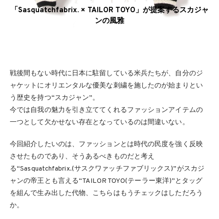
「Sasquatchfabrix. × TAILOR TOYO」が提案するスカジャ
ンの風雅
戦後間もない時代に日本に駐留している米兵たちが、自分のジ
ャケットにオリエンタルな優美な刺繍を施したのが始まりとい
う歴史を持つ“スカジャン”。
今では自我の魅力を引き立ててくれるファッションアイテムの
一つとして欠かせない存在となっているのは間違いない。
今回紹介したいのは、ファッションとは時代の民度を強く反映
させたものであり、そうあるべきものだと考え
る“Sasquatchfabrix.(サスクワァッチファブリックス)”がスカジ
ャンの帝王とも言える“TAILOR TOYO(テーラー東洋)”とタッグ
を組んで生み出した代物、こちらはもうチェックはしただろう
か。