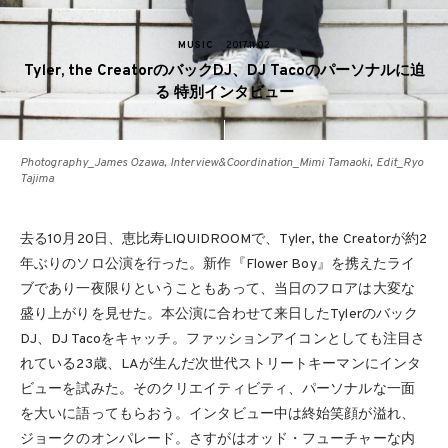
MUSIC
2017.11.02
Tyler, the CreatorのバックDJ、DJ Tacoのパーソナルに迫
る 特別インタビュー
Photography_James Ozawa, Interview&Coordination_Mimi Tamaoki, Edit_Ryo
Tajima
去る10月20日、恵比寿LIQUIDROOMで、Tyler, the Creatorが約2
年ぶりのソロ公演を行った。新作『Flower Boy』を携えたライ
ブであり一夜限りということもあって、当日のフロアは大変な
盛り上がりを見せた。本公演に合わせて来日したTylerのバック
DJ、DJ Tacoをキャッチ。ファッションアイコンとしても注目さ
れている23歳、LAが生んだ次世代ストリートキーマンにインタ
ビューを試みた。そのクリエイティビティ、パーソナルな一面
を大いに語ってもらおう。インタビュー中は終始笑顔が溢れ、
ジョークのオンパレード。さすがはオッド・フューチャーな内