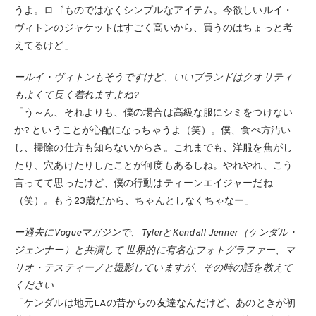
うよ。ロゴものではなくシンプルなアイテム。今欲しいルイ・
ヴィトンのジャケットはすごく高いから、買うのはちょっと考
えてるけど」
ールイ・ヴィトンもそうですけど、いいブランドはクオリティ
もよくて長く着れますよね?
「う～ん、それよりも、僕の場合は高級な服にシミをつけない
か? ということが心配になっちゃうよ（笑）。僕、食べ方汚い
し、掃除の仕方も知らないからさ。これまでも、洋服を焦がし
たり、穴あけたりしたことが何度もあるしね。やれやれ、こう
言ってて思ったけど、僕の行動はティーンエイジャーだね
（笑）。もう23歳だから、ちゃんとしなくちゃなー」
ー過去にVogueマガジンで、TylerとKendall Jenner（ケンダル・
ジェンナー）と共演して 世界的に有名なフォトグラファー、マ
リオ・テスティーノと撮影していますが、その時の話を教えて
ください
「ケンダルは地元LAの昔からの友達なんだけど、あのときが初