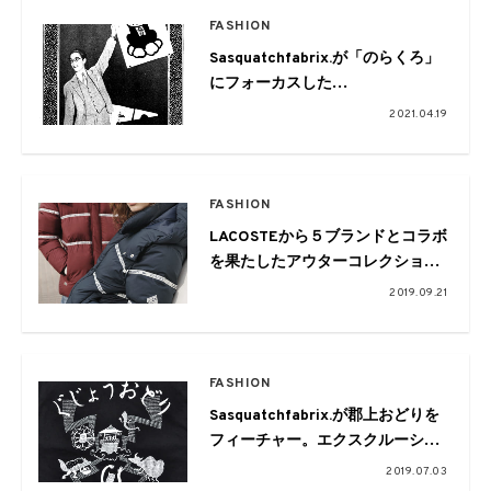
FASHION
Sasquatchfabrix.が「のらくろ」
にフォーカスした
カプセルコレクションをリリース
2021.04.19
FASHION
LACOSTEから５ブランドとコラボ
を果たしたアウターコレクション
がローンチ
2019.09.21
FASHION
Sasquatchfabrix.が郡上おどりを
フィーチャー。エクスクルーシブ
なTシャツがリリース
2019.07.03