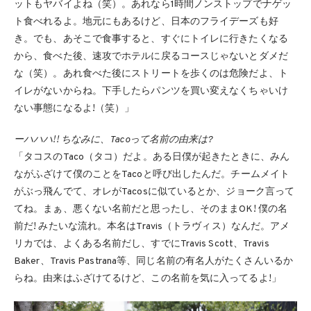
ットもヤバイよね（笑）。あれなら1時間ノンストップでナゲッ
ト食べれるよ。地元にもあるけど、日本のフライデーズも好
き。でも、あそこで食事すると、すぐにトイレに行きたくなる
から、食べた後、速攻でホテルに戻るコースじゃないとダメだ
な（笑）。あれ食べた後にストリートを歩くのは危険だよ、ト
イレがないからね。下手したらパンツを買い変えなくちゃいけ
ない事態になるよ!（笑）」
ーハハハ!! ちなみに、Tacoって名前の由来は?
「タコスのTaco（タコ）だよ。ある日僕が起きたときに、みん
ながふざけて僕のことをTacoと呼び出したんだ。チームメイト
がぶっ飛んでて、オレがTacosに似ているとか、ジョーク言って
てね。まぁ、悪くない名前だと思ったし、そのままOK! 僕の名
前だ! みたいな流れ。本名はTravis（トラヴィス）なんだ。アメ
リカでは、よくある名前だし、すでにTravis Scott、Travis
Baker、Travis Pastrana等、同じ名前の有名人がたくさんいるか
らね。由来はふざけてるけど、この名前を気に入ってるよ!」