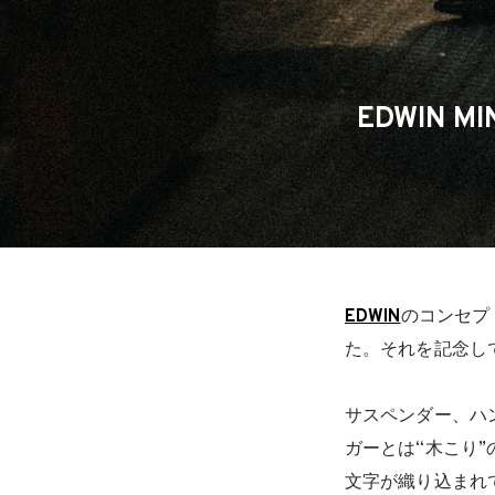
EDWIN 
EDWIN
のコンセプ
た。それを記念し
サスペンダー、ハ
ガーとは“木こり”の
文字が織り込まれ