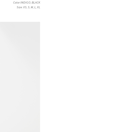
Color:INDIGO, BLACK
Size: XS, S, M, L, XL