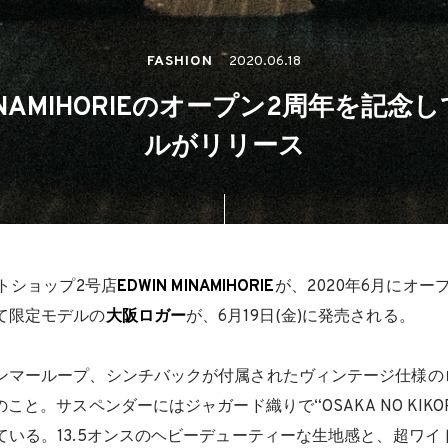
FASHION
2020.06.18
MINAMIHORIEのオープン2周年を記
ルがリリース
トショップ2号店
EDWIN MINAMIHORIE
が、2020年6月にオー
て限定モデルの
大阪ロガー
が、6月19日(金)に発売される。
ンマーループ、シンチバックが付属されたヴィンテージ仕様の
こと。サスペンダーにはジャガード織りで“OSAKA NO KIKORI 
ている。13.5オンスのヘビーデューティーな生地感と、超ワイ