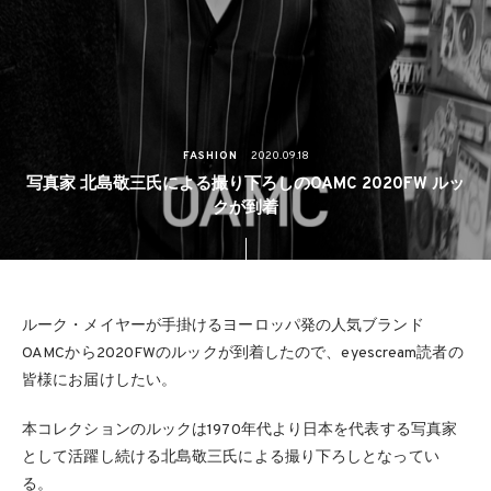
FASHION
2020.09.18
写真家 北島敬三氏による撮り下ろしのOAMC 2020FW ルッ
クが到着
ルーク・メイヤーが手掛けるヨーロッパ発の人気ブランド
OAMCから2020FWのルックが到着したので、eyescream読者の
皆様にお届けしたい。
本コレクションのルックは1970年代より日本を代表する写真家
として活躍し続ける北島敬三氏による撮り下ろしとなってい
る。