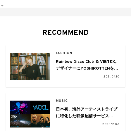
-->
RECOMMEND
FASHION
Rainbow Disco Club ＆ VIBTEX。
デザイナーにYOSHIROTTENを迎
え、抗ウイルス機能を兼ね備えた
2021.04.10
アパレルアイテムをリリース
MUSIC
日本初、海外アーティストライブ
に特化した映像配信サービス
「WOCL」がローンチ
2020.12.06