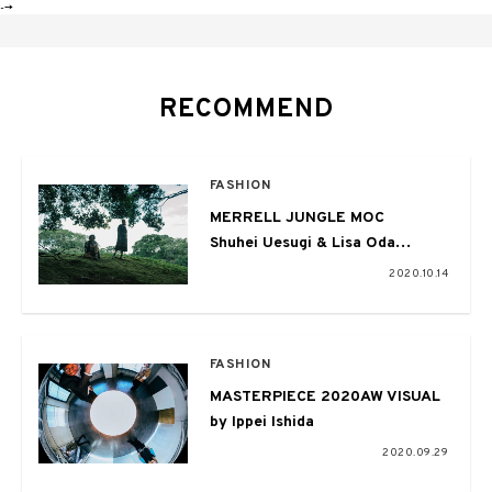
-->
RECOMMEND
FASHION
MERRELL JUNGLE MOC
Shuhei Uesugi & Lisa Oda
不朽の名作がいま、再びストリー
2020.10.14
トの定番へ
FASHION
MASTERPIECE 2020AW VISUAL
by Ippei Ishida
2020.09.29