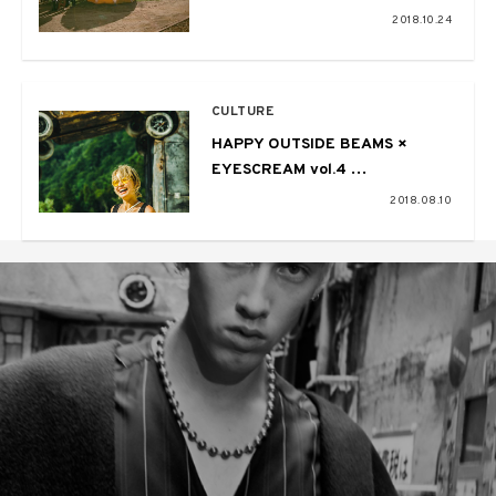
トレポート 〜都市と街を繋ぐ新た
2018.10.24
な形〜
CULTURE
HAPPY OUTSIDE BEAMS ×
EYESCREAM vol.4
〜FUJI ROCK FESTIVAL ’18〜
2018.08.10