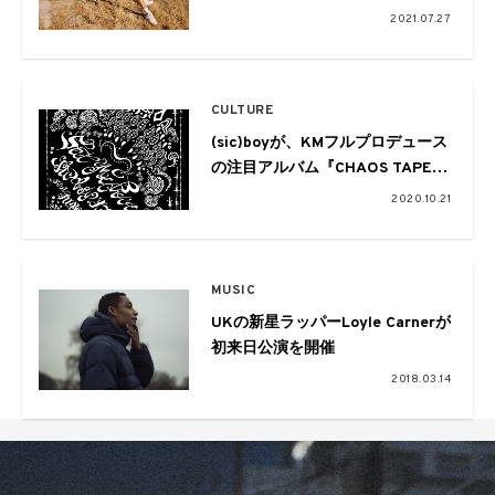
売、先行シングル「Me Myself
2021.07.27
and Dollar Hell」も配信リリース
CULTURE
(sic)boyが、KMフルプロデュース
の注目アルバム『CHAOS TAPE』
より第2弾配信楽曲「Set me free
2020.10.21
feat.JUBEE」をリリース。MVも
解禁
MUSIC
UKの新星ラッパーLoyle Carnerが
初来日公演を開催
2018.03.14