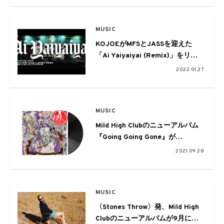
MUSIC
KOJOEがMFSとJASSを迎えた
「Ai Yaiyaiyai (Remix)」をリリ
ース。MVも解禁
2022.01.27
MUSIC
Mild High Clubのニューアルバム
『Going Going Gone』が
〈Stones Throw〉よりリリース、
2021.09.28
収録曲「It’s Over Again」のアニ
メーションMVも公開
MUSIC
〈Stones Throw〉発、Mild High
Clubのニューアルバムが9月に発