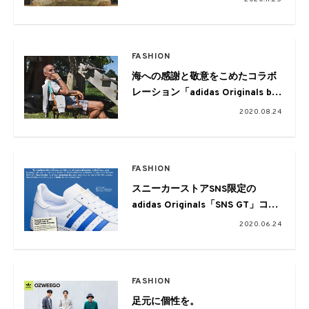
FASHION
海への感謝と敬意をこめたコラボ
レーション「adidas Originals by
Noah」がリリース
2020.08.24
FASHION
スニーカーストアSNS限定の
adidas Originals「SNS GT」コレ
クションが登場。抽選もスタート
2020.06.24
FASHION
足元に個性を。