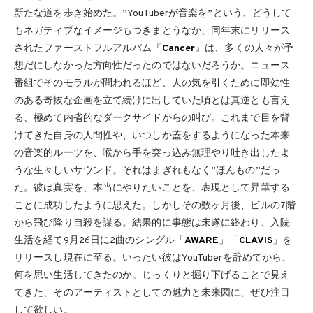
新たな道を歩き始めた。”YouTuberが音楽を”という、どうして
もネガティブなイメージもつきまとうなか、同年末にリリース
されたファーストフルアルバム『
Cancer
』は、多くの人々が予
想だにしなかった方向性だったのではないだろうか。ニュース
番組でそのモラルが問われるほど、人の気を引くために即効性
のある奇抜な企画を立て続けに出していた頃とは真逆とも言え
る、極めて内省的なダークサイドからの叫び。これまで目を背
けてきた自身の人間性や、いつしか蓋をするようになった本来
の音楽的ルーツを、喉から手を突っ込み無理やり吐き出したよ
うな生々しいサウンド。それはまぎれもなく”ほんもの”だっ
た。彼は真実を、本当にやりたいことを、表現として昇華する
ことに成功したように思えた。しかしその数ヶ月後、ビルの7階
から飛び降り自殺を謀る。結果的に事態は未遂に終わり、入院
生活を経て9月26日に2曲のシングル「
AWARE
」「
CLAVIS
」を
リリースし現在に至る。いったい彼はYouTuberを辞めてから、
何を思い生活してきたのか。じっくりと掘り下げることで見え
てきた、そのアーティストとしての魅力と未来図に、ぜひ注目
して欲しい。