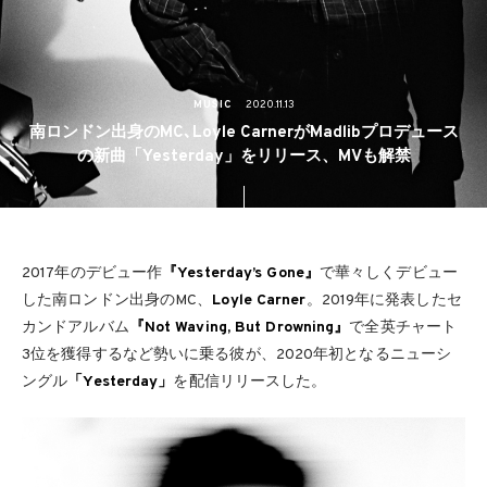
MUSIC
2020.11.13
南ロンドン出身のMC､Loyle CarnerがMadlibプロデュース
の新曲「Yesterday」をリリース、MVも解禁
2017年のデビュー作
『Yesterday’s Gone』
で華々しくデビュー
した南ロンドン出身のMC、
Loyle Carner
。2019年に発表したセ
カンドアルバム
『Not Waving, But Drowning』
で全英チャート
3位を獲得するなど勢いに乗る彼が、2020年初となるニューシ
ングル
「Yesterday」
を配信リリースした。