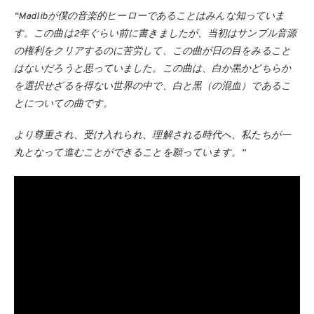
“Madlibが僕の音楽的ヒーローであることはみんな知っていま
す。この曲は2年ぐらい前に書きましたが、当初はサンプル音源
の権利をクリアするのに苦労して、この曲が日の目をみること
はないだろうと思っていました。この曲は、白か黒かどちらか
を選択せざるを得ない世界の中で、白と黒（の混血）であるこ
とについての曲です。
より尊重され、受け入れられ、理解される時代へ、私たちが一
丸となって進むことができることを願っています。”