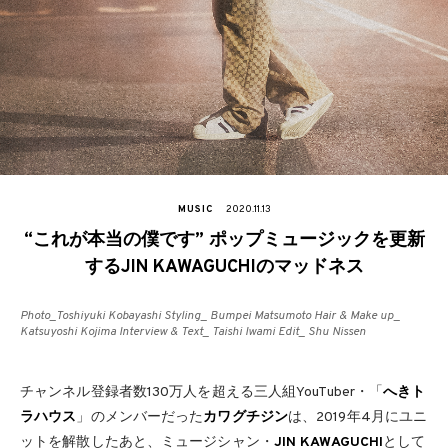
MUSIC
2020.11.13
“これが本当の僕です” ポップミュージックを更新
するJIN KAWAGUCHIのマッドネス
Photo_Toshiyuki Kobayashi Styling_ Bumpei Matsumoto Hair & Make up_
Katsuyoshi Kojima Interview & Text_ Taishi Iwami Edit_ Shu Nissen
チャンネル登録者数130万人を超える三人組YouTuber・「
へきト
ラハウス
」のメンバーだった
カワグチジン
は、2019年4月にユニ
ットを解散したあと、ミュージシャン・
JIN KAWAGUCHI
として