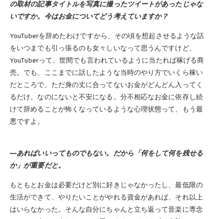
の取材の記事タイトルを写真に撮ったツイートがあったじゃな
いですか。今はお金についてどう考えていますか？
YouTuberを辞めたわけですから、その頃を想起させるような話
をいつまでも引っ張るのも女々しいなって思うんですけど、
YouTuberって、世間でも言われているように当たれば稼げる商
売。でも、ここまでに話したような当時のやり方でいくら稼い
だところで、ただ身の丈に合ってないお金がどんどん入ってく
るだけ。なのにないと不安になる。分不相応なお金に依存し続
けて辞めることが怖くなっているような心理状態って、もう最
悪ですよ。
―あればいいってものでもない。だから「何をして何を残せる
か」が重要だと。
もともとお金は必要だけど別に好きじゃなかったし、最低限の
生活ができて、やりたいことがやれる資金があれば、それ以上
はいらなかった。そんな自分にちゃんと立ち返って音楽に専念