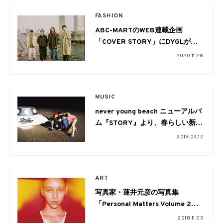
FASHION
ABC-MARTのWEB連載企画
「COVER STORY」にDYGLが登
場。フォト・ショートムービーは
2020.11.28
嶌村吉祥丸が撮り下ろし
MUSIC
never young beach ニューアルバ
ム『STORY』より、春らしい新た
なグルーヴ感じる表題曲が先行配
2019.04.12
信
ART
写真家・蓮井元彦の写真集
「Personal Matters Volume 2」
発売。同名の個展が開催
2018.11.03