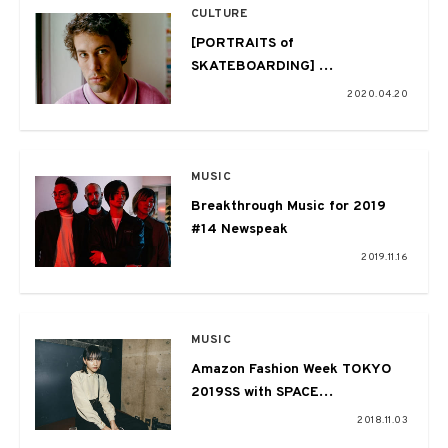
CULTURE
[PORTRAITS of
SKATEBOARDING]
015. Jack Greer（IGGY NYC）
2020.04.20
MUSIC
Breakthrough Music for 2019
#14 Newspeak
2019.11.16
MUSIC
Amazon Fashion Week TOKYO
2019SS with SPACE
SHOWER『FUZZNATION』～欲
2018.11.03
望を、恥じるな。〜