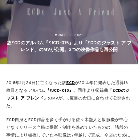
MUSIC
2021.02.11
故ECDのアルバム『FJCD-015』より「ECDのジャスト ア フ
レンド」のMVが公開。3つの映像作品も再公開
2018年1月24日に亡くなった故
ECD
が2014年に発表した通算16
枚目となるアルバム
『FJCD-015』
。同作より収録曲
「ECDのジ
ャスト ア フレンド」
のMVが、3度目の命日に合わせて公開され
た。
ECD自身とECD作品を多く手がける佐々木堅人と坂脇慶が中心
となりリリース当時に撮影・制作を進めていたものの、諸般の
事情により頓挫していた本映像は7年越しで完成。今回のために