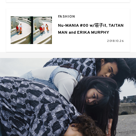
FASHION
Nu-MANIA #00 w/荘子it, TAITAN
MAN and ERIKA MURPHY
2018.10.26