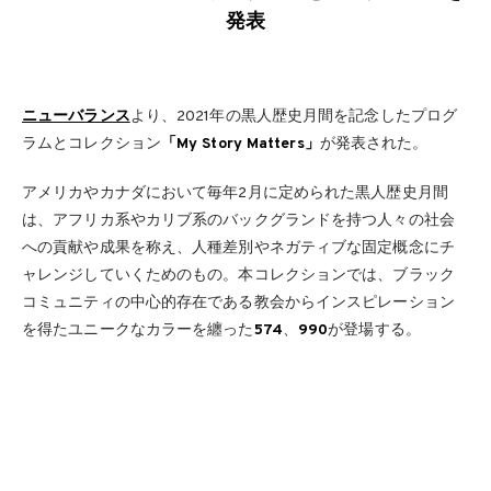
発表
ニューバランス
より、2021年の黒人歴史月間を記念したプログ
ラムとコレクション
「My Story Matters」
が発表された。
アメリカやカナダにおいて毎年2月に定められた黒人歴史月間
は、アフリカ系やカリブ系のバックグランドを持つ人々の社会
への貢献や成果を称え、人種差別やネガティブな固定概念にチ
ャレンジしていくためのもの。本コレクションでは、ブラック
コミュニティの中心的存在である教会からインスピレーション
を得たユニークなカラーを纏った
574
、
990
が登場する。