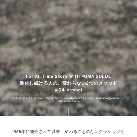
For All Time Story With PUMA SUEDE
進化し続ける人の、変わらない2つのメソッド
#04 ermhoi
Photography-Yuki Aizawa、Styling-Yoh U、Hair&Make-Chika Ueno、Text-Showgo Komatsu、
Edit-Mizuki Kanno
1968年に発売されて以来、変わることのないクラシックな