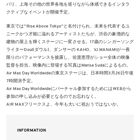
パリ、上海その他の世界各地を巡りながら体感できるインタラ
クティブなイベントが開催予定。
東京では”Rise Above Tokyo”と名付けられ、未来を代表するユ
ニークかつ才能に溢れるアーティストたちが、渋谷の象徴的な
建物の屋上を輝くステージに一変させる。17歳のシンガーソング
ライターDoul(ダウル)、ダンサーの KAHO、VJ MANAMIが一夜
限りのパフォーマンスを披露し、佐渡恵理がショー全体の映像
監督を担当。映像内に登場する写真はMarisa Sudaによるもの。
Air Max Day Worldwideの東京ステージは、日本時間3月26日午後
7時開演予定。
Air Max Day Worldwideにバーチャル参加するためにはWEBから
参加の申し込みが必要となるのでお忘れなく。
AIR MAXフリークスよ、今年も大いに祝おうではないか。
INFORMATION