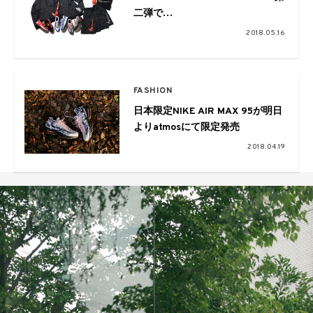
二弾で
Air Max 90やアパレルラインも登
2018.05.16
場！
FASHION
日本限定NIKE AIR MAX 95が明日
よりatmosにて限定発売
2018.04.19