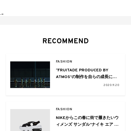
-->
RECOMMEND
FASHION
“FRUITADE PRODUCED BY
ATMOS”の制作を自らの成長に
YouthQuakeのジャイアントリー
2020.11.20
プ
FASHION
NIKEからこの春に街で履きたいウ
ィメンズ サンダル”ナイキ エア マ