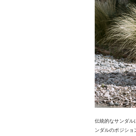
伝統的なサンダル
ンダルのポジショ