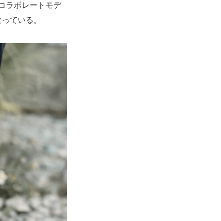
コラボレートモデ
なっている。