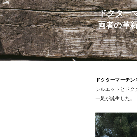
ドクターマ
両者の革新
ドクターマーチン
シルエットとドク
一足が誕生した。