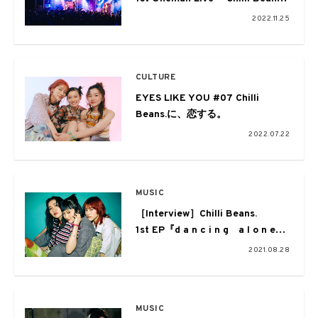
Room」
2022.11.25
CULTURE
EYES LIKE YOU #07 Chilli
Beans.に、恋する。
2022.07.22
MUSIC
［Interview］Chilli Beans.
1st EP『d a n c i n g a l o n e』
等身大で紡いだ素直な想い
2021.08.28
MUSIC