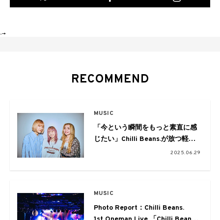
-->
RECOMMEND
MUSIC
「今という瞬間をもっと素直に感
じたい」Chilli Beans.が放つ軽や
かな新作EP『the outside wind』
2025.06.29
MUSIC
Photo Report：Chilli Beans.
1st Oneman Live 「Chilli Beans.