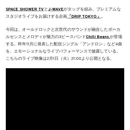
SPACE SHOWER TV
と
J-WAVE
がタッグを組み、プレミアムな
スタジオライブをお届けする企画
「DRIP TOKYO」
。
今回は、オールドロックと次世代のサウンドが融合したボーカ
ルセンスとメロディが魅力の3ピースバンド
Chilli Beans.
が登場
する。昨年11月に発表した配信シングル「アンドロン」など4曲
を、エモーショナルなライブパフォーマンスで披露している。
こちらのライブ映像は2月1日（火）21:00より公開となる。