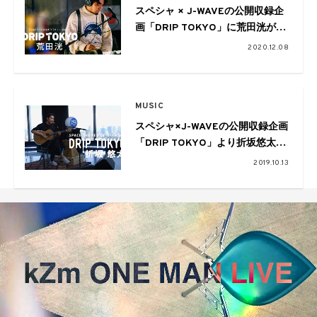
スペシャ × J-WAVEの公開収録企
画「DRIP TOKYO」に荒田洸が登
場。ソロ名義では初となるフルバ
2020.12.08
ンドセットを披露
MUSIC
スペシャ×J-WAVEの公開収録企画
「DRIP TOKYO」より折坂悠太の
弾き語り映像を公開
2019.10.13