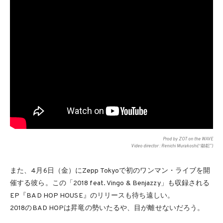
Prod by ZOT on the WAVE
Video director : Renichi Murakoshi(“駱駝”)
また、4月6日（金）にZepp Tokyoで初のワンマン・ライブを開
催する彼ら。この「2018 feat. Vingo & Benjazzy」も収録される
EP『BAD HOP HOUSE』のリリースも待ち遠しい。
2018のBAD HOPは昇竜の勢いたるや、目が離せないだろう。