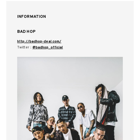
INFORMATION
BAD HOP
http://badhop-deal.com/
Twitter：
@badhop_official