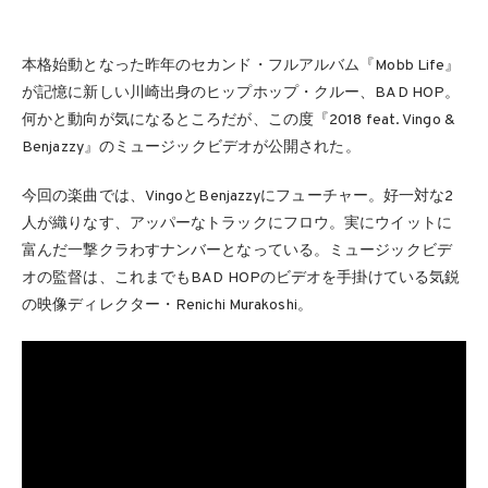
本格始動となった昨年のセカンド・フルアルバム『Mobb Life』
が記憶に新しい川崎出身のヒップホップ・クルー、BAD HOP。
何かと動向が気になるところだが、この度『2018 feat. Vingo &
Benjazzy』のミュージックビデオが公開された。
今回の楽曲では、VingoとBenjazzyにフューチャー。好一対な2
人が織りなす、アッパーなトラックにフロウ。実にウイットに
富んだ一撃クラわすナンバーとなっている。ミュージックビデ
オの監督は、これまでもBAD HOPのビデオを手掛けている気鋭
の映像ディレクター・Renichi Murakoshi。