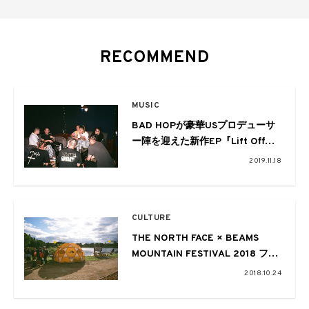
RECOMMEND
MUSIC
BAD HOPが豪華USプロデューサ
ー陣を迎えた新作EP『Lift Off』
をリリース。制作風景を収めたシ
2019.11.18
ョートムービーも公開
CULTURE
THE NORTH FACE × BEAMS
MOUNTAIN FESTIVAL 2018 フォ
トレポート 〜都市と街を繋ぐ新た
2018.10.24
な形〜