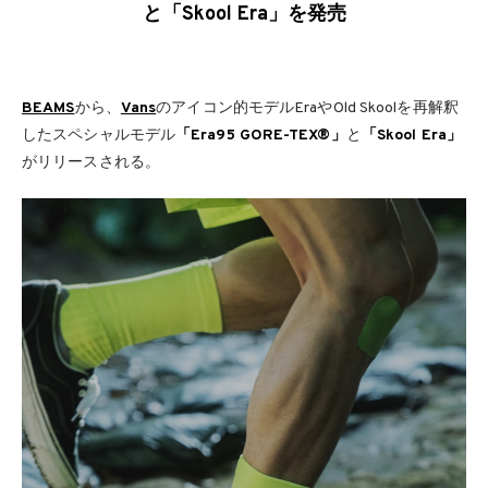
と「Skool Era」を発売
BEAMS
から、
Vans
のアイコン的モデルEraやOld Skoolを再解釈
したスペシャルモデル
「Era95 GORE-TEX®」
と
「Skool Era」
がリリースされる。