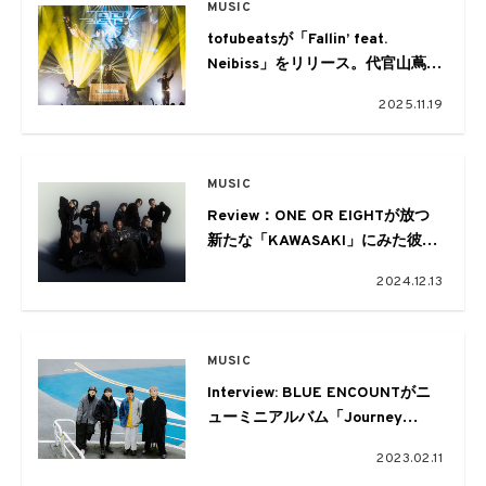
MUSIC
tofubeatsが「Fallin’ feat.
Neibiss」をリリース。代官山蔦屋
書店で書籍刊行のポップアップも
2025.11.19
開催
MUSIC
Review：ONE OR EIGHTが放つ
新たな「KAWASAKI」にみた彼ら
のこれから
2024.12.13
MUSIC
Interview: BLUE ENCOUNTがニ
ューミニアルバム「Journey
through the new door」に込めた
2023.02.11
自己追究の形と未来への思い