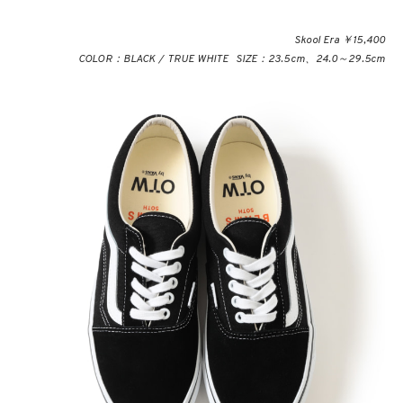
Skool Era ￥15,400
COLOR：BLACK / TRUE WHITE SIZE：23.5cm、24.0～29.5cm