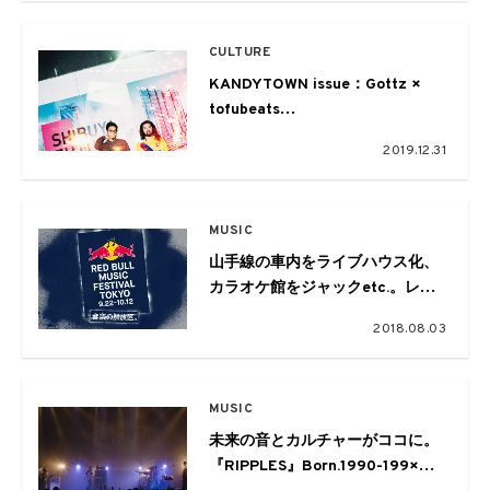
CULTURE
KANDYTOWN issue：Gottz ×
tofubeats
Talk SESSION from EYESCREAM
2019.12.31
No.173
MUSIC
山手線の車内をライブハウス化、
カラオケ館をジャックetc.。レッ
ドブルによる音楽フェス「RED
2018.08.03
BULL MUSIC FESTIVAL
TOKYO」が今年も開催
MUSIC
未来の音とカルチャーがココに。
『RIPPLES』Born.1990-199×か