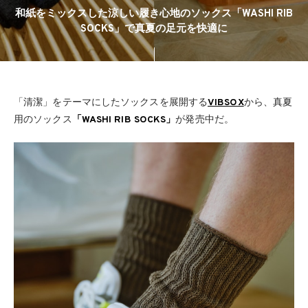
和紙をミックスした涼しい履き心地のソックス「WASHI RIB
SOCKS」で真夏の足元を快適に
「清潔」をテーマにしたソックスを展開する
VIBSOX
から、真夏
用のソックス
「WASHI RIB SOCKS」
が発売中だ。