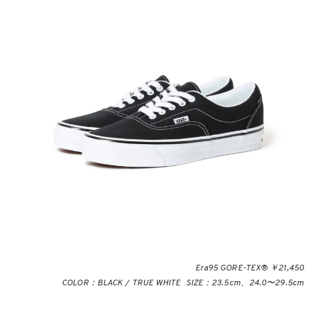
Era95 GORE-TEX® ￥21,450
COLOR：BLACK / TRUE WHITE SIZE：23.5cm、24.0〜29.5cm