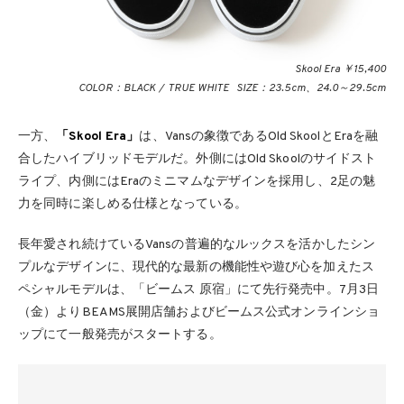
Skool Era ￥15,400
COLOR：BLACK / TRUE WHITE SIZE：23.5cm、24.0～29.5cm
一方、
「Skool Era」
は、Vansの象徴であるOld SkoolとEraを融
合したハイブリッドモデルだ。外側にはOld Skoolのサイドスト
ライプ、内側にはEraのミニマムなデザインを採用し、2足の魅
力を同時に楽しめる仕様となっている。
長年愛され続けているVansの普遍的なルックスを活かしたシン
プルなデザインに、現代的な最新の機能性や遊び心を加えたス
ペシャルモデルは、「ビームス 原宿」にて先行発売中。7月3日
（金）よりBEAMS展開店舗およびビームス公式オンラインショ
ップにて一般発売がスタートする。