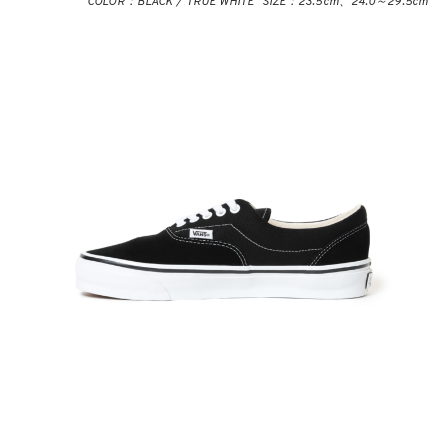
COLOR：BLACK / TRUE WHITE SIZE：23.5cm、24.0～29.5cm