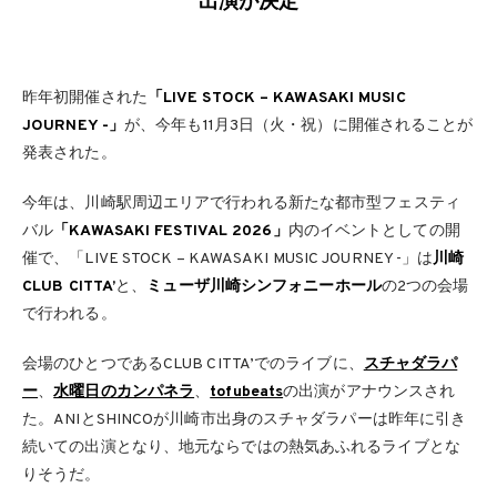
出演が決定
昨年初開催された
「LIVE STOCK – KAWASAKI MUSIC
JOURNEY -」
が、今年も11月3日（火・祝）に開催されることが
発表された。
今年は、川崎駅周辺エリアで行われる新たな都市型フェスティ
バル
「KAWASAKI FESTIVAL 2026」
内のイベントとしての開
催で、「LIVE STOCK – KAWASAKI MUSIC JOURNEY -」は
川崎
CLUB CITTA’
と、
ミューザ川崎シンフォニーホール
の2つの会場
で行われる。
会場のひとつであるCLUB CITTA’でのライブに、
スチャダラパ
ー
、
水曜日のカンパネラ
、
tofubeats
の出演がアナウンスされ
た。ANIとSHINCOが川崎市出身のスチャダラパーは昨年に引き
続いての出演となり、地元ならではの熱気あふれるライブとな
りそうだ。