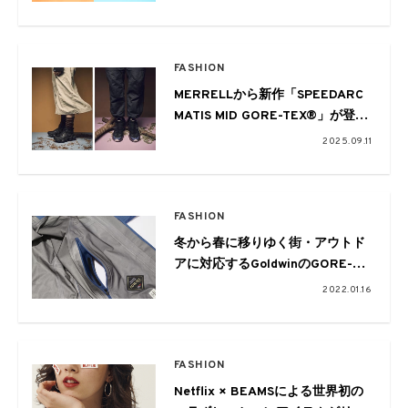
クション
FASHION
MERRELLから新作「SPEEDARC
MATIS MID GORE-TEX®」が登
場。「SPEEDARC SURGE BOA 」
2025.09.11
の直営限定カラーも同時リリース
FASHION
冬から春に移りゆく街・アウトド
アに対応するGoldwinのGORE-
TEXコレクション
2022.01.16
FASHION
Netflix × BEAMSによる世界初の