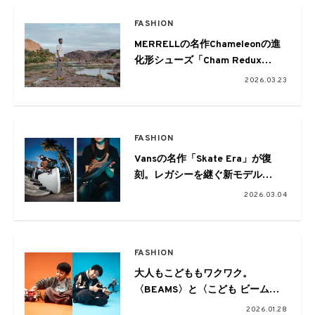
FASHION
MERRELLの名作Chameleonの進
化形シューズ「Cham Redux
Storm Gore-Tex® JP」が発売
2026.03.23
FASHION
Vansの名作「Skate Era」が復
刻。レガシーを継ぐ新モデル
「Skate Era WaffleCup™」も4月
2026.03.04
6日にリリース
FASHION
大人もこどももワクワク。
〈BEAMS〉と〈こども ビーム
ス〉がおくる新たなキッズ服コレ
2026.01.28