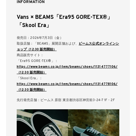
INFORMATION
Vans × BEAMS「Era95 GORE-TEX®」
「Skool Era」
発売日：2026年7月3日（金）
取扱店舗：「BEAMS」展開店舗および、
ビームス公式オンラインシ
ョップ（12:30 販売開始）
商品販売サイト：
「Era95 GORE-TEX®」：
https://www.beams.co.jp/item/beams/shoes/11314777106/
（12:30 販売開始）
「Skool Era」：
https://www.beams.co.jp/item/beams/shoes/11314778106/
（12:30 販売開始）
先行発売店舗：ビームス 原宿 東京都渋谷区神宮前3-24-7 1F・2F