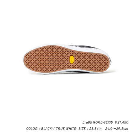
Era95 GORE-TEX® ￥21,450
COLOR：BLACK / TRUE WHITE SIZE：23.5cm、24.0〜29.5cm