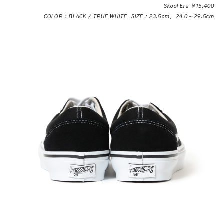
Skool Era ￥15,400
COLOR：BLACK / TRUE WHITE SIZE：23.5cm、24.0～29.5cm