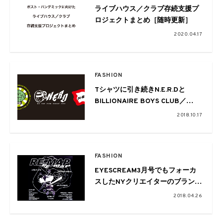
ライブハウス／クラブ存続支援プ
ロジェクトまとめ［随時更新］
2020.04.17
FASHION
Tシャツに引き続きN.E.R.Dと
BILLIONAIRE BOYS CLUB／
ICECREAMのコラボフーディ&ロ
2018.10.17
ングスリーブ登場
FASHION
EYESCREAM3月号でもフォーカ
スしたNYクリエイターのブランド
が展開されるPOP UPがDOMICILE
2018.04.26
TOKYOで!!