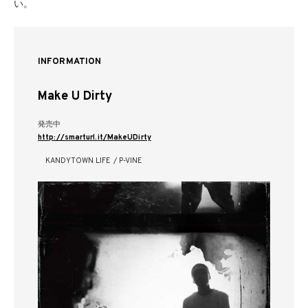
い。
INFORMATION
Make U Dirty
発売中
http://smarturl.it/MakeUDirty
KANDYTOWN LIFE / P-VINE