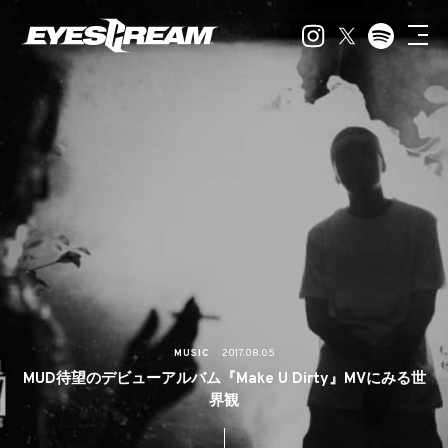
MUSIC
2017.08.05
MUD待望のデビューアルバム『Make U Dirty』MVにみる世
界観