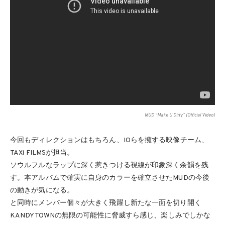
MUD “Make U Dirty” (Official Video)
今回もディレクションはもちろん、IOらを擁する映像チーム、
TAXi FILMSが担当。
ソウルフルなラップに深く惹きつける視線が印象深く余韻を残
す。本アルバムで確実に自身のカラーを確立させたMUDの今後
の動きが気になる。
と同時にメンバー個々が大きく飛躍し新たな一面を切り開く
KANDYTOWNの無限の可能性に脅威すら感じ、楽しみでしかな