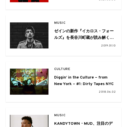
MUSIC
ゼインの新作『イカロス・フォー
ルズ』を長谷川町蔵が読み解く。
本作に託したであろう彼の思いと
2019.01.10
は
CULTURE
Diggin’ in the Culture – from
New York – #1: Dirty Tapes NYC
2018.06.02
MUSIC
KANDYTOWN・MUD、注目のデ