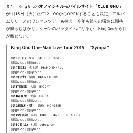
また、King Gnuの
オフィシャルモバイルサイト「CLUB GNU」
が1月15日（火）正午12：00からOPENすることも決定。アルバ
ムリリースのワンマンツアーも控え、今年も彼らの猛進に期待
が膨らむばかり。シーンのパラダイムになるか、King Gnuから目
が離せない。
King Gnu One-Man Live Tour 2019 ”Sympa”
3月3日(日)
東京 STUDIO COAST
開場17:00 / 開演18:00
3月7日(木)
名古屋 DIAMOND HALL
開場19:00 / 開演20:00
3月9日(土)
福岡 DRUM LOGOS
開場17:00 / 開演18:00
3月17日(日)
大阪 BIGCAT
開場17:00 / 開演18:00
3月18日(月)
大阪 BIGCAT
開場19:00 / 開演20:00
3月21日(木・祝）
高松 MONSTER
開場17:00 / 開演18:00
3月22日(金)
広島 HIROSHIMA CLUB QUATTRO
開場19:00 / 開演20:00
3月30日(土)
札幌 cube garden
開場17:00 / 開演18:00