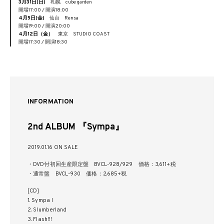
3月31日(日)
札幌 cube garden
開場17:00 / 開演18:00
4月5日(金)
仙台 Rensa
開場19:00 / 開演20:00
4月12日（金）
東京 STUDIO COAST
開場17:30 / 開演18:30
INFORMATION
2nd ALBUM 『Sympa』
2019.01.16 ON SALE
・DVD付初回生産限定盤 BVCL-928/929 価格：3,611+税
・通常盤 BVCL-930 価格：2,685+税
[CD]
1. Sympa Ⅰ
2. Slumberland
3. Flash!!!