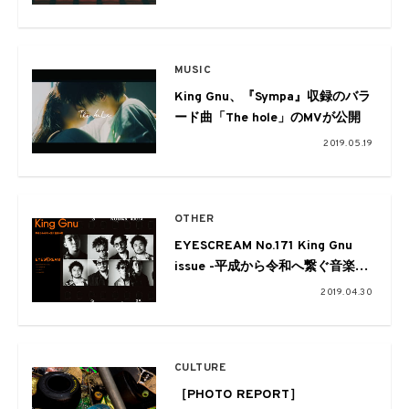
MUSIC
King Gnu、『Sympa』収録のバラ
ード曲「The hole」のMVが公開
2019.05.19
OTHER
EYESCREAM No.171 King Gnu
issue -平成から令和へ繋ぐ音楽の
形- 5月1日（令和元年・初日）発
2019.04.30
売
CULTURE
［PHOTO REPORT］