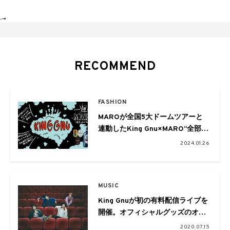
-->
RECOMMEND
FASHION
MAROが全国5大ドームツアーと
連動したKing Gnu×MARO“全部洗
い流して、また明日。”キャンペー
2024.01.26
ンを発表 オリジナルデザインのラ
ベルステッカーが登場
MUSIC
King Gnuが初の有料配信ライブを
開催。オフィシャルグッズのオン
ライン先行販売もスタート
2020.07.15