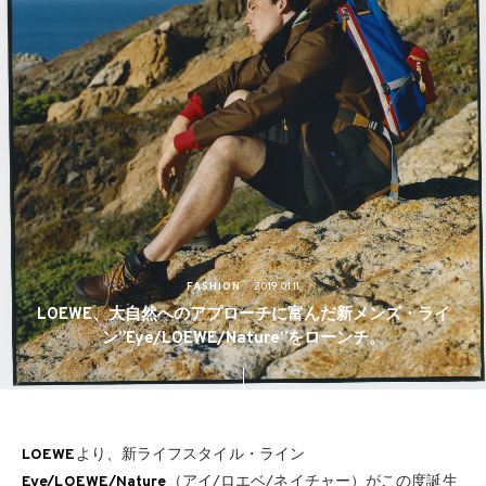
FASHION
2019.01.11
LOEWE、大自然へのアプローチに富んだ新メンズ・ライ
ン”Eye/LOEWE/Nature”をローンチ。
LOEWE
より、新ライフスタイル・ライン
Eye/LOEWE/Nature
（アイ/ロエベ/ネイチャー）がこの度誕生