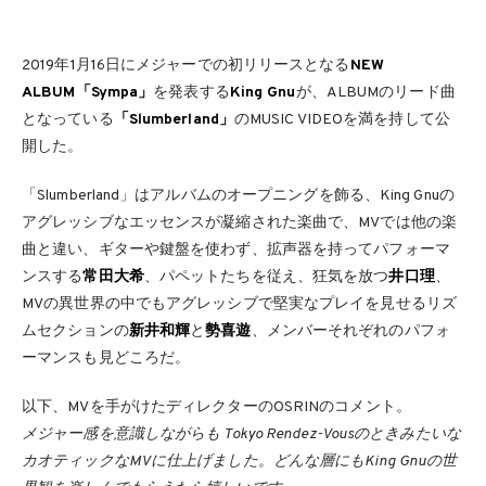
2019年1月16日にメジャーでの初リリースとなる
NEW
ALBUM「Sympa」
を発表する
King Gnu
が、ALBUMのリード曲
となっている
「Slumberland」
のMUSIC VIDEOを満を持して公
開した。
「Slumberland」はアルバムのオープニングを飾る、King Gnuの
アグレッシブなエッセンスが凝縮された楽曲で、MVでは他の楽
曲と違い、ギターや鍵盤を使わず、拡声器を持ってパフォーマ
ンスする
常田大希
、パペットたちを従え、狂気を放つ
井口理
、
MVの異世界の中でもアグレッシブで堅実なプレイを見せるリズ
ムセクションの
新井和輝
と
勢喜遊
、メンバーそれぞれのパフォ
ーマンスも見どころだ。
以下、MVを手がけたディレクターのOSRINのコメント。
メジャー感を意識しながらも Tokyo Rendez-Vousのときみたいな
カオティックなMVに仕上げました。どんな層にもKing Gnuの世