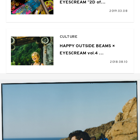
EYESCREAM “2D of
Skateboarding” POP UP STORE
2019.03.08
2/23 ＠OPEN STUDIO
HARAJUKU
CULTURE
HAPPY OUTSIDE BEAMS ×
EYESCREAM vol.4
〜FUJI ROCK FESTIVAL ’18〜
2018.08.10