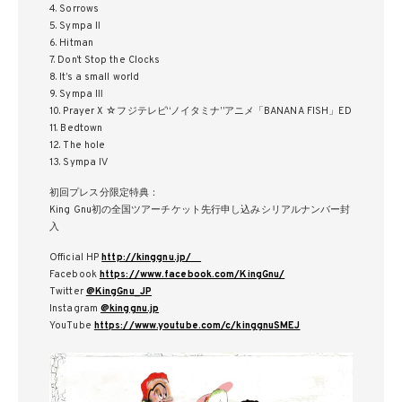
4. Sorrows
5. Sympa Ⅱ
6. Hitman
7. Don’t Stop the Clocks
8. It’s a small world
9. Sympa Ⅲ
10. Prayer X ☆フジテレビ“ノイタミナ”アニメ「BANANA FISH」ED
11. Bedtown
12. The hole
13. Sympa Ⅳ
初回プレス分限定特典：
King Gnu初の全国ツアーチケット先行申し込みシリアルナンバー封
入
Official HP
http://kinggnu.jp/
Facebook
https://www.facebook.com/KingGnu/
Twitter
@KingGnu_JP
Instagram
@kinggnu.jp
YouTube
https://www.youtube.com/c/kinggnuSMEJ