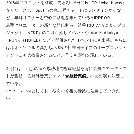
2018年にユニットを結成。去る2月16日に1st EP『what it was』
をリリースし、Spotifyの急上昇チャートにランクインするな
ど、早耳リスナーを中心に話題を集めているMIRRROR。
若手クリエーターの新たな発信拠点、渋谷TSUTAYAによるプロ
ジェクト「NEST」のこけら落しイベントやhotel koé tokyo、
TRUNK（HOTEL）などで開催されたイベントにも出演。さらに
はネオ・ソウルの真打ちJMSNの初来日ライブのオープニング・
アクトにも大抜擢されるなど、早くも頭角を現している。
5月には、山形の採石場跡地で断崖絶壁を背に気鋭のアーティス
トが集結する野外音楽フェス
「岩壁音楽祭」
への出演も決定し
ている。
EYESCREAMとしても、彼らの今後の活躍に注目していきた
い。