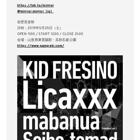
https://lnk.to/mirrror
@mirrror.mirrror［ig］
岩壁音楽祭
日時：2019年5月25日（土）
OPEN 11:00 / START 12:00 / CLOSE 21:00
会場：山形県東置賜郡・瓜割石庭公園
https://www.gampeki.com/