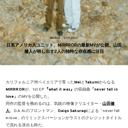
MUSIC
2019.04.13
日系アメリカ人ユニット、MIRRRORの最新MVが公開。山田
健人が映し出す2人の独特な存在感に注目
カリフォルニア州ベイエリアで育った
Mei
と
Takumi
からなる
MIRRROR
が、1st EP
『what it was』
の収録曲
「never fall in
love」
のMVを公開した。
同作の監督を務めるのは、気鋭の映像クリエイター・
山田健
人
。D.A.N.のフロントマン、
Daigo Sakuragi
による「never fall
in love」のリミックスバーションがラストのクレジットタイトル
で流れる演出も粋だ。