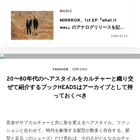
MUSIC
MIRRROR、1st EP『what it
was』のアナログリリースを記念
したインストアライブを渋谷HMV
2019.07.15
で
FASHION
2019.04.13
20〜80年代のヘアスタイルをカルチャーと織り交
ぜて紹介するブックHEADSはアーカイブとして持
っておくべき
音楽やサブカルチャーと共に形を変えるヘアスタイル。ファッ
ションと合わせて、時代を象徴する髪型が数多く存在する。髪
型と足元（のシューズ）だけ見れば、その人がどんなカルチャ