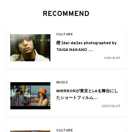
RECOMMEND
CULTURE
橙 [dai-dai]as photographed by
TAIGA NAKANO
vol.06 山田健人
2021.01.09
MUSIC
MIRRRORが東京とLAを舞台にし
たショートフィルム
『POLARIZE』を公開。ディレク
2020.06.25
ションは山田健人、Kenny
Okagaki
CULTURE