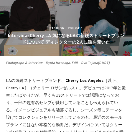
FASHION
2019.04.16
Interview: Cherry LA 気になるLAの新鋭ストリートブラン
ドについて ディレクターの2人に話を聞いた
Photograph & Interview - Ryuta Hironaga, Edit - Ryo Tajima[DMRT]
LAの気鋭ストリートブランド、
Cherry Los Angeles
［以下、
Cherry LA］（チェリー ロサンゼルス）。デビューは2017年と誕
生したばかりだが、早くもUSストリートでは話題になってお
り、一部の超有名セレブが愛用していることも伝えられてい
る。イメージビジュアルも洒落てるし、シーズン毎にテーマを
設けてコレクションをリリースしているのも、最近のスモール
ブランドにはない本格的な動向だ。デザインについてはクリー