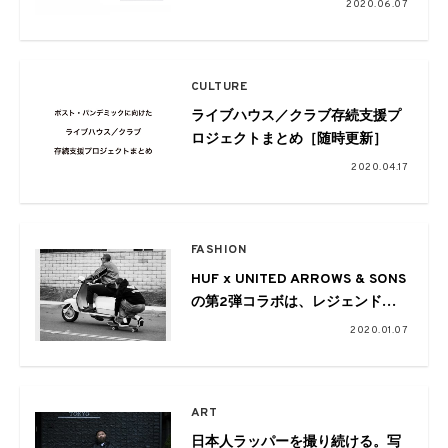
2020.06.07
CULTURE
ライブハウス／クラブ存続支援プ
ロジェクトまとめ［随時更新］
2020.04.17
FASHION
HUF x UNITED ARROWS & SONS
の第2弾コラボは、レジェンドス
ケーターMatt Hensleyのスタイル
2020.01.07
をオマージュ
ART
日本人ラッパーを撮り続ける。写