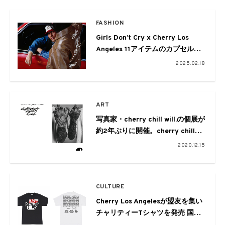
FASHION
Girls Don’t Cry x Cherry Los
Angeles 11アイテムのカプセルコ
レクションを発表
2025.02.18
ART
写真家・cherry chill will.の個展が
約2年ぶりに開催。cherry chill
will. × ANARCHY × BADSAIKUSH
2020.12.15
によるスペシャルコラボも
CULTURE
Cherry Los Angelesが盟友を集い
チャリティーTシャツを発売 国内
は6月9日午前4時に受付終了