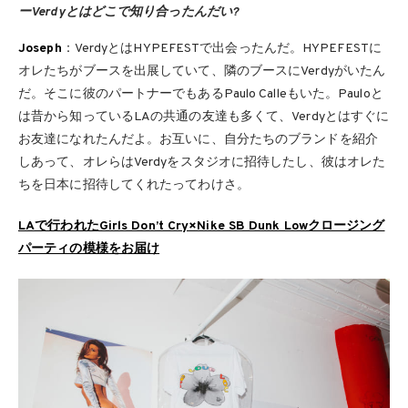
ーVerdyとはどこで知り合ったんだい?
Joseph
：VerdyとはHYPEFESTで出会ったんだ。HYPEFESTに
オレたちがブースを出展していて、隣のブースにVerdyがいたん
だ。そこに彼のパートナーでもあるPaulo Calleもいた。Pauloと
は昔から知っているLAの共通の友達も多くて、Verdyとはすぐに
お友達になれたんだよ。お互いに、自分たちのブランドを紹介
しあって、オレらはVerdyをスタジオに招待したし、彼はオレた
ちを日本に招待してくれたってわけさ。
LAで行われたGirls Don’t Cry×Nike SB Dunk Lowクロージング
パーティの模様をお届け