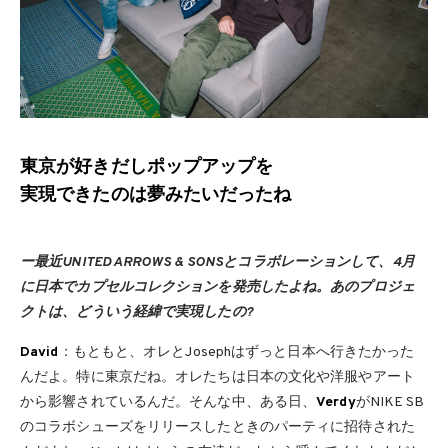
東京が好きだしポップアップを
実現できたのは夢みたいだったね
ー最近UNITED ARROWS & SONSとコラボレーションして、4月
に日本でカプセルコレクションを発売したよね。あのプロジェ
クトは、どういう経緯で実現したの?
David
：もともと、オレとJosephはずっと日本へ行きたかった
んだよ。特に東京だね。オレたちは日本の文化や洋服やアート
から影響されているんだ。そんな中、ある日、
Verdy
がNIKE SB
のコラボシューズをリリースしたときのパーティに招待された