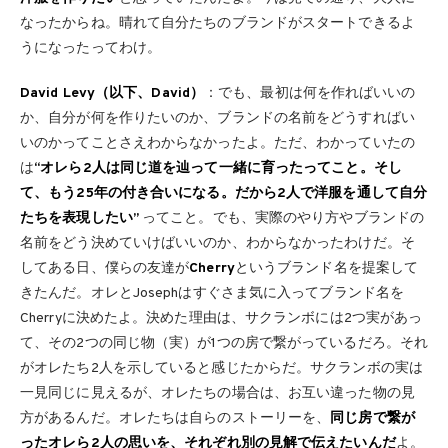
なったからね。晴れて自分たちのブランドがスタートできるよ
うになったってわけ。
David Levy（以下、David）
：でも、最初は何を作ればいいの
か、自分が何を作りたいのか、ブランドの名前をどうすればい
いのかってことさえわからなかったよ。ただ、わかっていたの
は
“オレら2人は同じ道を辿って一緒に育ったってこと。そし
て、もう25年の付き合いになる。だから2人で洋服を通して自分
たちを表現したい”
ってこと。でも、実際のやり方やブランドの
名前をどう決めていけばいいのか、わからなかったわけだ。そ
してある日、僕らの友達が
Cherry
というブランド名を提案して
きたんだ。オレとJosephはすぐさま気に入ってブランド名を
Cherryに決めたよ。決めた理由は、サクランボには2つ実があっ
て、その2つの同じ物（実）が1つの房で繋がっているだろ。それ
がオレたち2人を示していると感じたからだ。サクランボの実は
一見同じに見えるが、オレたちの場合は、お互い違った物の見
方があるんだ。オレたちは自らのストーリーを、
同じ房で繋が
ったオレら2人の思いを、それぞれ別の見解で伝えたいんだ
よ。