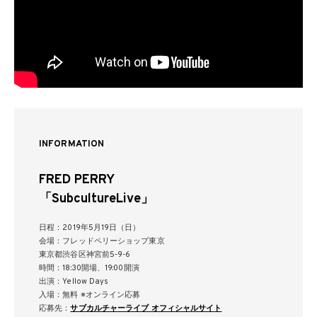
INFORMATION
FRED PERRY
「SubcultureLive」
日程：2019年5月19日（日）
会場：フレッドペリーショップ東京
東京都渋谷区神宮前5-9-6
時間：18:30開場、19:00開演
出演：Yellow Days
入場：無料 ※オンライン応募
応募先：
サブカルチャーライブ オフィシャルサイト