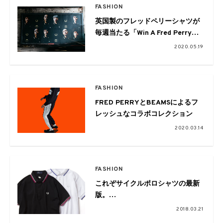
FASHION
英国製のフレッドペリーシャツが
毎週当たる「Win A Fred Perry
Shirt」キャンペーンが開催中
2020.05.19
FASHION
FRED PERRYとBEAMSによるフ
レッシュなコラボコレクション
2020.03.14
FASHION
これぞサイクルポロシャツの最新
版。
narifuri × FRED PERRY 18SS コ
2018.03.21
レクション