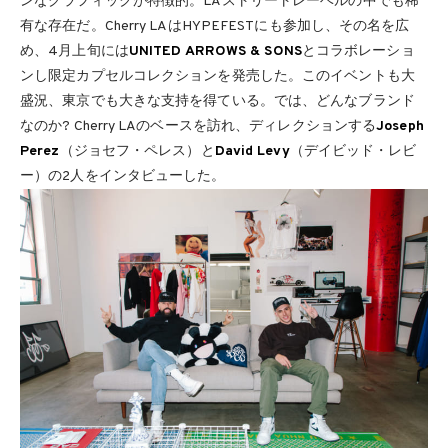
ンなグラフィックが特徴的。LAストリートレーベルの中でも稀
有な存在だ。Cherry LAはHYPEFESTにも参加し、その名を広
め、4月上旬には
UNITED ARROWS & SONS
とコラボレーショ
ンし限定カプセルコレクションを発売した。このイベントも大
盛況、東京でも大きな支持を得ている。では、どんなブランド
なのか? Cherry LAのベースを訪れ、ディレクションする
Joseph
Perez
（ジョセフ・ペレス）と
David Levy
（デイビッド・レビ
ー）の2人をインタビューした。