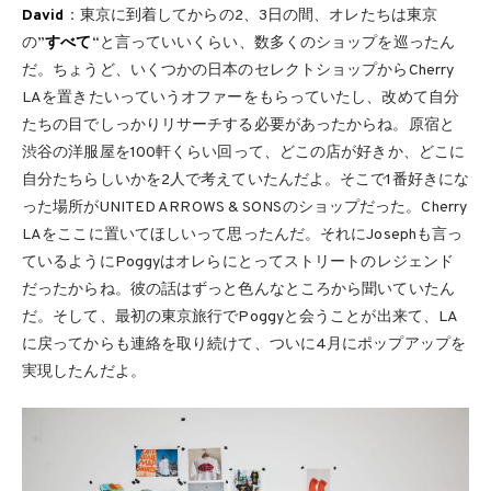
David
：東京に到着してからの2、3日の間、オレたちは東京
の”
すべて
“と言っていいくらい、数多くのショップを巡ったん
だ。ちょうど、いくつかの日本のセレクトショップからCherry
LAを置きたいっていうオファーをもらっていたし、改めて自分
たちの目でしっかりリサーチする必要があったからね。原宿と
渋谷の洋服屋を100軒くらい回って、どこの店が好きか、どこに
自分たちらしいかを2人で考えていたんだよ。そこで1番好きにな
った場所がUNITED ARROWS & SONSのショップだった。Cherry
LAをここに置いてほしいって思ったんだ。それにJosephも言っ
ているようにPoggyはオレらにとってストリートのレジェンド
だったからね。彼の話はずっと色んなところから聞いていたん
だ。そして、最初の東京旅行でPoggyと会うことが出来て、LA
に戻ってからも連絡を取り続けて、ついに4月にポップアップを
実現したんだよ。