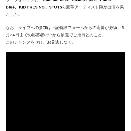
ライブをメインに、
Communions、Cosmo Pyke、Puma
Blue、KID FRESINO、STUTS
ら豪華アーティスト陣が出演を果
たした。
なお、ライブへの参加は下記特設フォームからの応募が必須。5
月24日までの応募者の中から抽選でご招待とのこと。
このチャンスをぜひ、お見逃しなく。