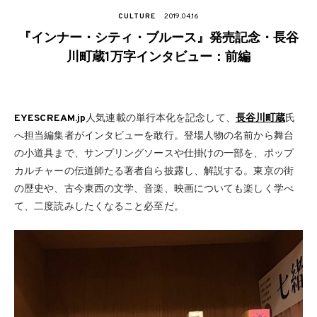
CULTURE
2019.04.16
『インナー・シティ・ブルース』発売記念・長谷
川町蔵1万字インタビュー：前編
EYESCREAM.jp
人気連載の単行本化を記念して、
長谷川町蔵
氏
へ担当編集者がインタビューを敢行。登場人物の名前から舞台
の小道具まで、サンプリングソースや仕掛けの一部を、ポップ
カルチャーの伝道師たる著者自ら披露し、解説する。東京の街
の歴史や、古今東西の文学、音楽、映画についても楽しく学べ
て、二度読みしたくなること必至だ。