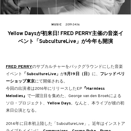
MUSIC
2019.04.16
Yellow Daysが初来日! FRED PERRY主催の音楽イ
ベント「SubcultureLive」が今年も開演
FRED PERRY
のサブカルチャーをバックグラウンドにした音楽
イベント
「SubcultureLive」
が
5月19日（日）
に、
フレッドペリ
ーショップ東京
にて開催される。
今回の出演者は2016年にリリースしたEP
『Harmless
Melodies』
で一躍注目を集めた、George van den Broekによる
ソロ・プロジェクト、
Yellow Days
。なんと、本ライブが彼の初
来日公演となる。
2014年に日本初上陸した「SubcultureLive」。近年はインストア