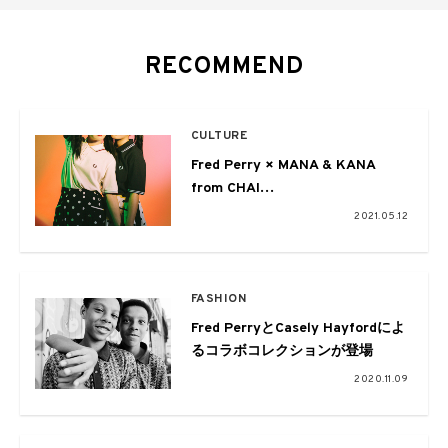
RECOMMEND
CULTURE
Fred Perry × MANA & KANA
from CHAI
EYESCREAM No.178
2021.05.12
FASHION
Fred PerryとCasely Hayfordによ
るコラボコレクションが登場
2020.11.09