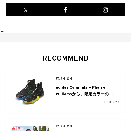
-->
RECOMMEND
FASHION
adidas Originals = Pharrell
Williamsから、限定カラーの
「BYW LVL X」が登場。バスケシ
2018.12.26
ーンに限らず、日常使いにもぜひ
FASHION