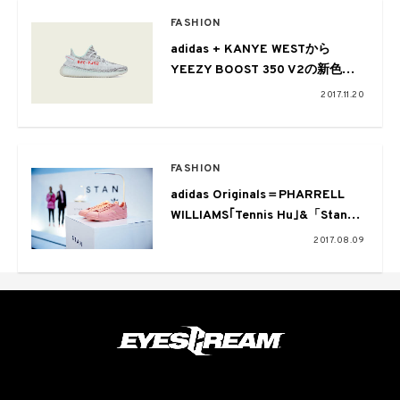
FASHION
adidas + KANYE WESTから
YEEZY BOOST 350 V2の新色が
リリース
2017.11.20
FASHION
adidas Originals＝PHARRELL
WILLIAMS｢Tennis Hu｣&「Stan
Smith」のローンチパーティに潜
2017.08.09
入！