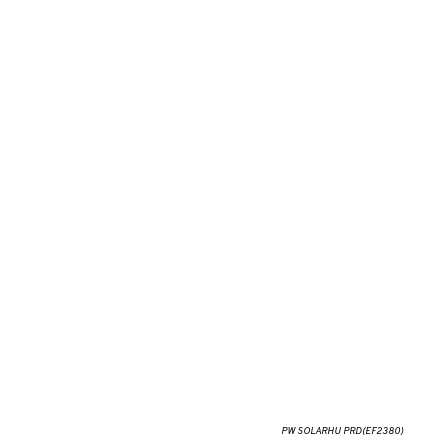
PW SOLARHU PRD(EF2380)