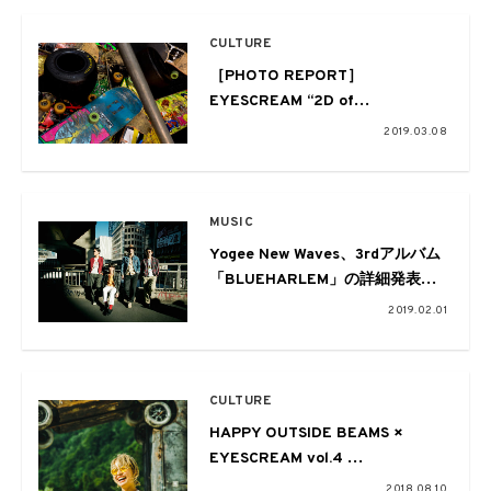
CULTURE
［PHOTO REPORT］
EYESCREAM “2D of
Skateboarding” POP UP STORE
2019.03.08
2/23 ＠OPEN STUDIO
HARAJUKU
MUSIC
Yogee New Waves、3rdアルバム
「BLUEHARLEM」の詳細発表、
全国ツアーの開催も決定！
2019.02.01
CULTURE
HAPPY OUTSIDE BEAMS ×
EYESCREAM vol.4
〜FUJI ROCK FESTIVAL ’18〜
2018.08.10