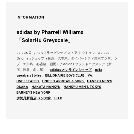
INFORMATION
adidas by Pharrell Williams
「SolarHu Greyscale」
adidas Originalsフラッグシップ ストア トウキョウ、adidas
Originalsショップ（銀座、六本木、ダイバーシティ東京プラザ、ラ
ゾーナ川崎、心斎橋、福岡） / adidas ブランドコアストア（新
宿、渋谷、名古屋）、
adidas オンラインショップ
、
mita
sneakers
Styles
、
BILLIONAIRE BOYS CLUB
、
VA
、
UNDEFEATED
、
UNITED ARROWS & SONS
、
HANKYU MEN’S
OSAKA
、
HAKATA HANKYU
、
HANKYU MEN’S TOKYO
、
BARNEYS NEW YORK
伊勢丹新宿店 メンズ館
、
L.H.P