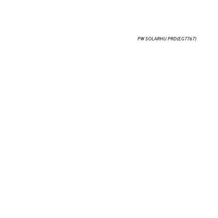
PW SOLARHU PRD(EG7767)