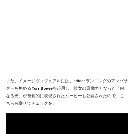
また、イメージヴィジュアルには、adidasランニングのアンバサ
ダーを務める
Tori Bowie
を起用し、彼女の原動力となった「内
なる光」が視覚的に表現されたムービーも公開されたので、こ
ちらも併せてチェックを。