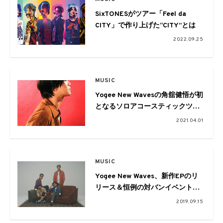
SixTONESがツアー「Feel da
CITY」で作り上げた“CITY”とは
2022.09.25
MUSIC
Yogee New Wavesの角舘健悟が初
となるソロアコースティックツア
ーを全国5会場で開催
2021.04.01
MUSIC
Yogee New Waves、新作EPのリ
リース＆恒例の対バンイベントが
決定
2019.09.15