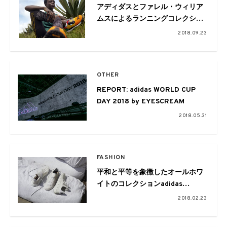
アディダスとファレル・ウィリア
ムスによるランニングコレクショ
ンが登場！『Pharrell Williams
2018.09.23
SOLARHU Glide』が9/26発売開
始
OTHER
REPORT: adidas WORLD CUP
DAY 2018 by EYESCREAM
2018.05.31
FASHION
平和と平等を象徴したオールホワ
イトのコレクションadidas
Originals = Pharrell Williams Hu
2018.02.23
Holi Blank Canvas