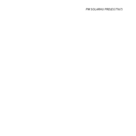
PW SOLARHU PRD(EG7767)