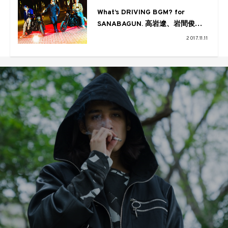
What’s DRIVING BGM? for
SANABAGUN. 高岩遼、岩間俊
樹、隅垣元佐に聞くードライブ中
2017.11.11
に聴きたい曲ー