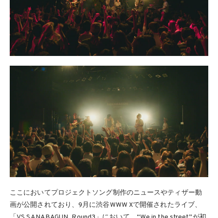
ここにおいてプロジェクトソング制作のニュースやティザー動
画が公開されており、9月に渋谷WWW Xで開催されたライブ、
「VS SANABAGUN. Round3」において、“We in the street”が初