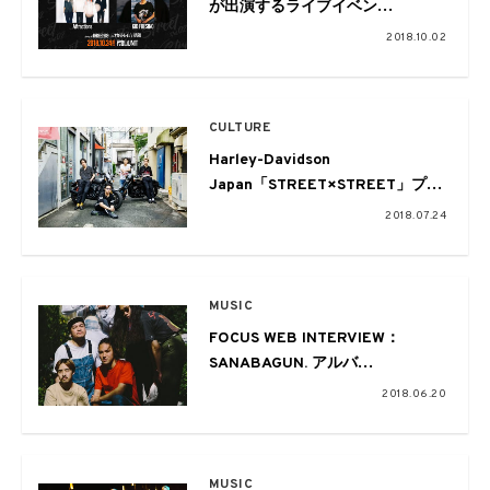
が出演するライブイベン
ト”STREET×STREET vol.02″ 10
2018.10.02
月24日に代官山UNITで
CULTURE
Harley-Davidson
Japan「STREET×STREET」プロ
ジェクトの第二章が始動、キャン
2018.07.24
ペーンヒーローはAttractionsに決
定
MUSIC
FOCUS WEB INTERVIEW：
SANABAGUN. アルバ
ム”OCTAVE”制作秘話と次なる企
2018.06.20
みに向けて
MUSIC