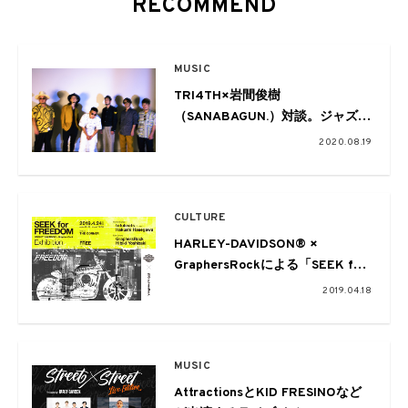
RECOMMEND
MUSIC
TRI4TH×岩間俊樹
（SANABAGUN.）対談。ジャズ＋
αのハイブリッド・グルーヴと熱
2020.08.19
いラップが炸裂する
CULTURE
HARLEY-DAVIDSON® ×
GraphersRockによる「SEEK for
FREEDOM」が一夜限りのイベン
2019.04.18
トを開催。tofubeatsや長谷川白
紙によるパフォーマンスも
MUSIC
AttractionsとKID FRESINOなど