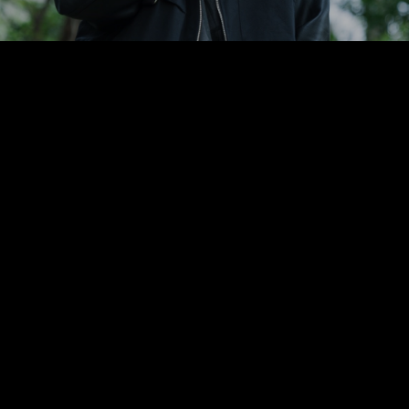
FASHION
2017.10.10
「ILL IT」17AW、都会のゴミ捨て場にみる“混沌美”を表現
“GENRELESS GRUNGE”をテーマに抱え、デザイナーRYOICHI
KUDOがバックボーンに持つ、HIPHOPやR＆Bといった音楽的
要素、そして黒色そのものなどといった独自のパラダイムによ
るブラックカルチャーを内包したブランドが「ILL IT」。
2017年秋冬シーズンのコレクションストーリー
は、“MEMORY”。ステージだけでなく会場全体をも都会のゴミ
捨て場に変化させる、かの有名なミュージカルの、その舞台に
インスパイアされたという。ひと目で何が介在しているのか分
からない瓦礫特有の複雑に織りなすカオスさに美しさを見出
し、ブランドのアイコン・パターンでもある“SHADOW”を烏羽