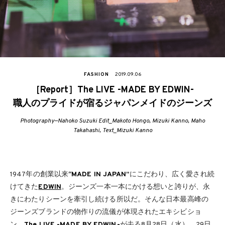
FASHION
2019.09.06
［Report］The LIVE -MADE BY EDWIN-
職人のプライドが宿るジャパンメイドのジーンズ
Photography—Nahoko Suzuki Edit_Makoto Hongo, Mizuki Kanno, Maho
Takahashi, Text_Mizuki Kanno
1947年の創業以来
“MADE IN JAPAN”
にこだわり、広く愛され続
けてきた
EDWIN
。ジーンズ一本一本にかける想いと誇りが、永
きにわたりシーンを牽引し続ける所以だ。そんな日本最高峰の
ジーンズブランドの物作りの流儀が体現されたエキシビショ
ン、
The LIVE -MADE BY EDWIN-
が去る8月28日（水）、29日