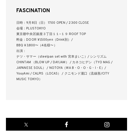
FASCINATION
⽇時：9⽉8⽇（⽇） 17:00 OPEN / 23:00 CLOSE
会場：PLUSTOKYO
東京都中央区銀座３丁⽬１１−１９ ROOF TOP
料⾦：DOOR ¥1,500yen（Drink別）/
BBQ ¥3,800〜（4名様〜）
出演：
ナツ・サマー（steelpan set with 宮本まいこ）/ シンリズム
CHINTAM （BLOW UP / DAYJAM） / カネコヒデシ（TYO MAG /
JAPANESE SOUL） / NOTOYA（WA B・O・O・G・I・E）/
YouyAmi / CALPIS（LOCAS） / クニモンド瀧⼝（流線形/CITY
MUSIC TOKYO）