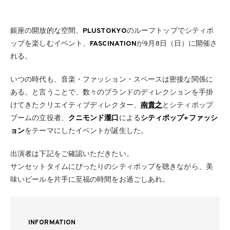
銀座の開放的な空間、
PLUSTOKYO
のルーフトップでシティポ
ップを楽しむイベント、
FASCINATION
が9月8日（日）に開催さ
れる。
いつの時代も、⾳楽・ファッション・スペースは密接な関係に
ある。と言うことで、数々のブランドのディレクションを⼿掛
けてきたクリエイティブディレクター、
南貴之
とシティポップ
ブームの⽴役者、
クニモンド瀧⼝
による
シティポップ+ファッシ
ョン
をテーマにしたイベントが誕生した。
出演者は下記をご確認いただきたい。
サンセットタイムにぴったりのシティポップを聴きながら、美
味いビールを⽚⼿に至福の時間をお過ごしあれ。
INFORMATION