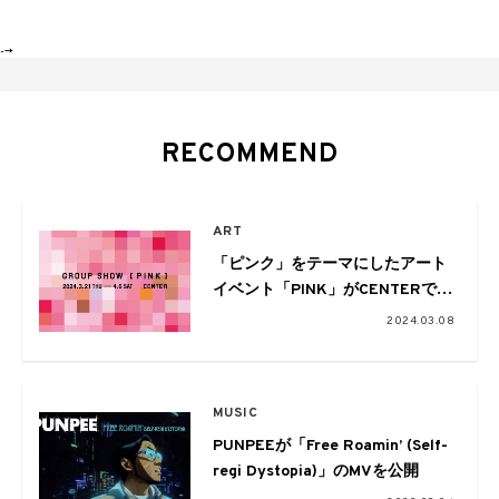
-->
RECOMMEND
ART
「ピンク」をテーマにしたアート
イベント「PINK」がCENTERで開
催。東京、パリ、大阪、香川など
2024.03.08
から45組が参加
MUSIC
PUNPEEが「Free Roamin’ (Self-
regi Dystopia)」のMVを公開