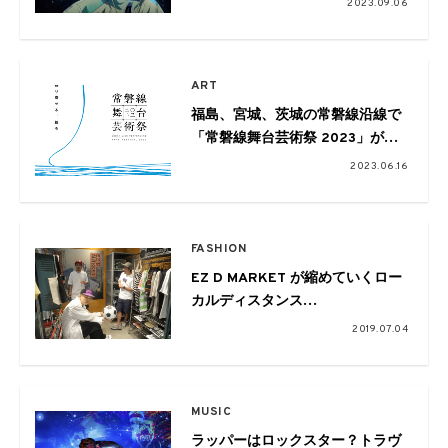
2023.09.06
ART
福島、宮城、茨城の常磐線沿線で
「常磐線舞台芸術祭 2023」が初
開催。「つなぐ、」をテーマに柳
2023.06.16
美里、古川日出男、和合亮一、小
松理虔、後藤正文、尾崎世界観、
田島貴男などが参加
FASHION
EZ D MARKET が縮めていくロー
カルディスタンス
EACHTIME.×KONCOS×Delicious
2019.07.04
鼎談
MUSIC
ラッパーはロックスター？トラヴ