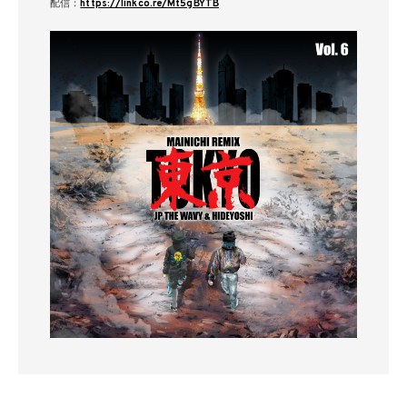
配信：
https://linkco.re/Mt5gBYTB