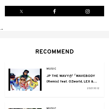
-->
RECOMMEND
MUSIC
JP THE WAVYが「WAVEBODY
(Remix) feat. OZworld, LEX &
¥ellow Bucks」のMVを本日公開
2021.10.12
MUSIC