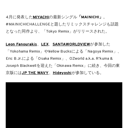
4月に発表した
MIYACHI
の最新シングル
「MAINICHI」
。
#MAINICHICHALLENGEと題したリミックスチャレンジも話題
となった同作より、「Tokyo Remix」がリリースされた。
Leon Fanourakis
、
LEX
、
SANTAWORLDVIEW
が参加した
「Yokohama Remix」や¥ellow Bucksによる「Nagoya Remix」、
Eric B Jr.による「Osaka Remix」、OZworld a.k.a. R’kuma &
Joseph Blackwellを迎えた「Okinawa Remix」に続き、今回の東
京版には
JP THE WAVY
、
Hideyoshi
が参加している。