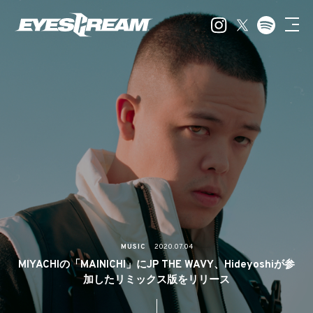
MUSIC
2020.07.04
MIYACHIの「MAINICHI」にJP THE WAVY、Hideyoshiが参
加したリミックス版をリリース