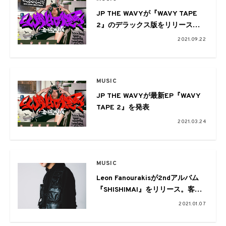
JP THE WAVYが『WAVY TAPE
2』のデラックス版をリリース。
¥ellow Bucks、T-Pablow、BIMら
2021.09.22
が参加
MUSIC
JP THE WAVYが最新EP『WAVY
TAPE 2』を発表
2021.03.24
MUSIC
Leon Fanourakisが2ndアルバム
『SHISHIMAI』をリリース。客演
はWILYWNKA、JP THE WAVY、
2021.01.07
SANTAWORLDVIEW、LEXら