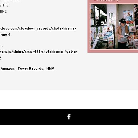
IGHTS
HINE
dcloud.com/slowdown_records/shota-hirama-
f-me-1
ク：
owarp.jp/shrine/srsw-491-shotahirama『get-a-
/
：
Amazon
、
Tower Records
、
HMV