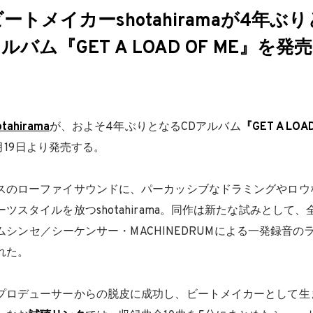
゙ートメイカーshotahiramaが4年ぶ
ルバム『GET A LOAD OF ME』を発売
otahirama
が、およそ4年ぶりとなるCDアルバム
『GET A LOA
て3月19日より発売する。
ースのローファイサウンドに、パーカッシブなドラミングやロ
゙ーツスタイルを放つshotahirama。同作は新たな試みとして、
ドラムシンセ／シーケンサー・MACHINEDRUMによる一発録音の
れた。
チプロデューサーからの脱皮に成功し、ビートメイカーとして