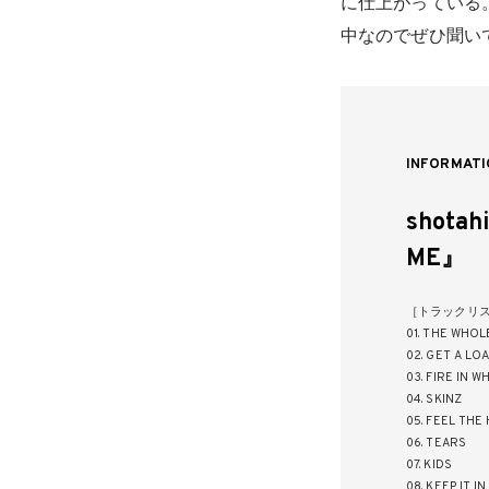
に仕上がっている
中なのでぜひ聞い
INFORMATI
shotah
ME』
［トラックリ
01. THE WHOL
02. GET A LO
03. FIRE IN 
04. SKINZ
05. FEEL THE
06. TEARS
07. KIDS
08. KEEP IT I