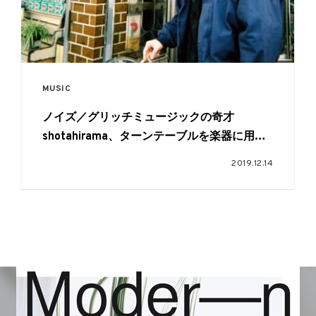
MUSIC
ノイズ／グリッチミュージックの奇才
shotahirama、ターンテーブルを楽器に用い
たフルアルバムをリリース
2019.12.14