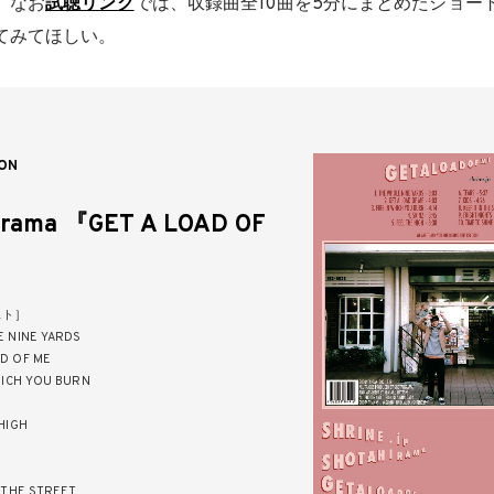
。なお
試聴リンク
では、収録曲全10曲を5分にまとめたショー
てみてほしい。
ON
irama 『GET A LOAD OF
スト］
E NINE YARDS
AD OF ME
WHICH YOU BURN
 HIGH
N THE STREET