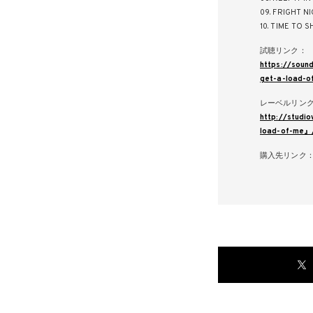
09. FRIGHT N
10. TIME TO S
試聴リンク：
https://soun
get-a-load-o
レーベルリン
http://studi
load-of-me』
購入先リンク