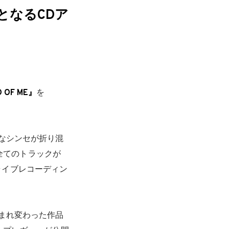
りとなるCDア
D OF ME』
を
ウなシンセが折り混
全てのトラックが
ライブレコーディン
生まれ変わった作品