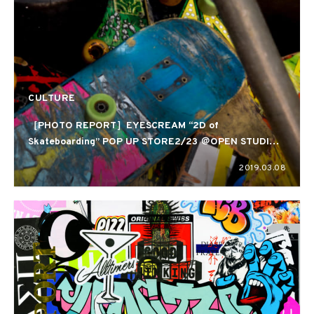
CULTURE
［PHOTO REPORT］EYESCREAM “2D of
Skateboarding” POP UP STORE2/23 ＠OPEN STUDIO
HARAJUKU
2019.03.08