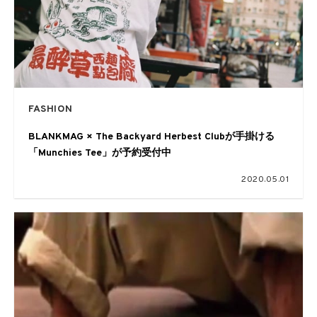
FASHION
BLANKMAG × The Backyard Herbest Clubが手掛ける
「Munchies Tee」が予約受付中
2020.05.01