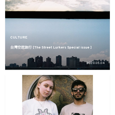
CULTURE
台灣空想旅行 [The Street Lurkers Special issue ]
2020.05.04