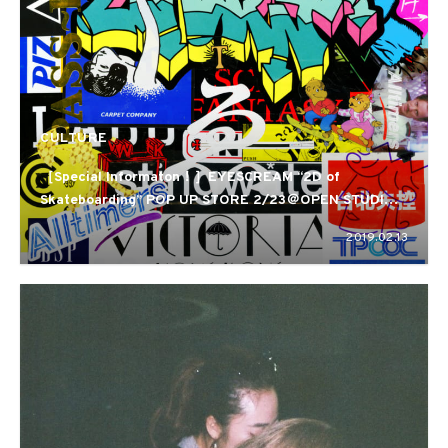
CULTURE
［Special Informaton！］EYESCREAM “2D of
Skateboarding” POP UP STORE 2/23＠OPEN STUDIO
HARAJUKU
2019.02.13