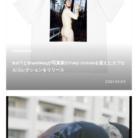
FASHION
BoTTとBlankMagが写真家のYohji Uchidaを迎えたカプセ
ルコレクションをリリース
2021.03.05