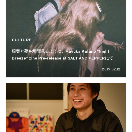
CULTURE
現実と夢を垣間見るように。Mayuka Katano “Night
Breeze” zine Pre-release at SALT AND PEPPERにて
2019.02.12