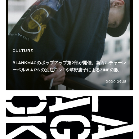
CULTURE
BLANKMAGのポップアップ第2部が開催。新カルチャーレ
ーベルW.A.P.S.の別注ロンTや草野庸子によるZINEの販売
も
2020.09.18