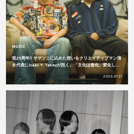
MUSIC
祝25周年!! サマソニに込めた想いをクリエイティブマン清
水代表にIsaac Y. Takeuが訊く。「文化は進化、変化して
いくもの」「規模感が大事」
2026.07.31