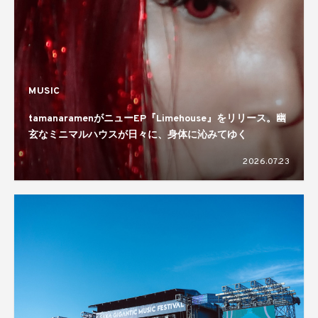
MUSIC
tamanaramenがニューEP『Limehouse』をリリース。幽
玄なミニマルハウスが日々に、身体に沁みてゆく
2026.07.23