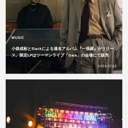
MUSIC
小袋成彬と5lackによる連名アルバム『一張羅』がリリー
ス。限定LPはツーマンライブ「Gaia」の会場にて販売
2026.07.23