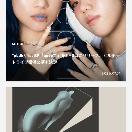
MUSIC
°pbdbが1st EP『qpep°1』を8月5日にリリース。ビルボー
ドライブ横浜公演も決定
2026.07.31