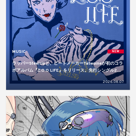
MUSIC
NEW
ラッパーSteelsipと、ビートメーカーTatwoineが初のコラ
ボアルバム『Z.O.O LIFE』をリリース。先行シングル2曲
を含む10曲入り
2026.08.07