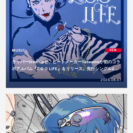
MUSIC
NEW
ラッパーSteelsipと、ビートメーカーTatwoineが初のコラ
ボアルバム『Z.O.O LIFE』をリリース。先行シングル2曲
を含む10曲入り
2026.08.07