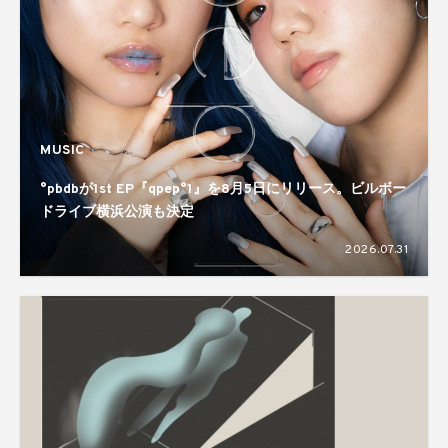
MUSIC
°pbdbが1st EP『qpep°1』を8月5日にリリース。ビルボー
ドライブ横浜公演も決定
2026.07.31