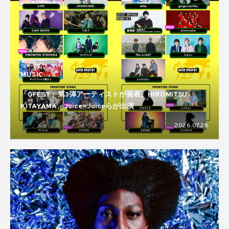
MUSIC
「GFEST.」第3弾アーティストが発表。HIROMITSU
KITAYAMA、Juice=Juiceらが出演
2026.07.28