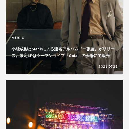
MUSIC
小袋成彬と5lackによる連名アルバム『一張羅』がリリー
ス。限定LPはツーマンライブ「Gaia」の会場にて販売
2026.07.23