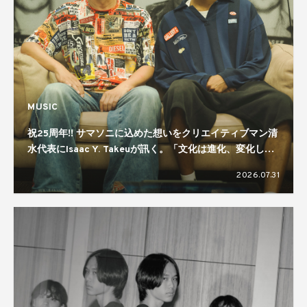
MUSIC
祝25周年!! サマソニに込めた想いをクリエイティブマン清
水代表にIsaac Y. Takeuが訊く。「文化は進化、変化して
いくもの」「規模感が大事」
2026.07.31