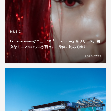
MUSIC
tamanaramenがニューEP『Limehouse』をリリース。幽
玄なミニマルハウスが日々に、身体に沁みてゆく
2026.07.23