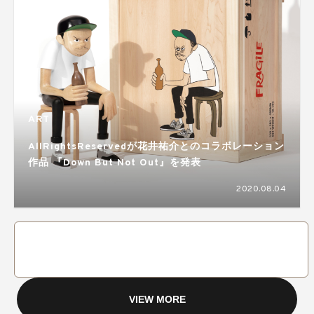
ART
AllRightsReservedが花井祐介とのコラボレーション
作品 『Down But Not Out』を発表
2020.08.04
VIEW MORE