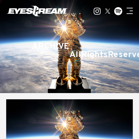
ARCHIVE
AllRightsReserv