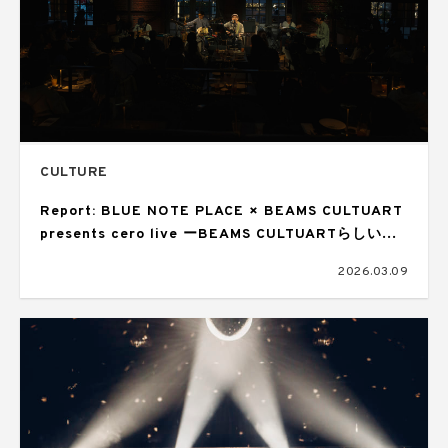
CULTURE
Report: BLUE NOTE PLACE × BEAMS CULTUART
presents cero live ーBEAMS CULTUARTらしい音
楽×アートの提示とはー
2026.03.09