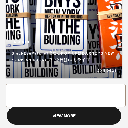
FASHION
BlackEyePatchの次なるPOP UPはBARNEYS NEW
YORK SHINJUKUで! 今日はIOもライブ
2018.04.28
VIEW MORE