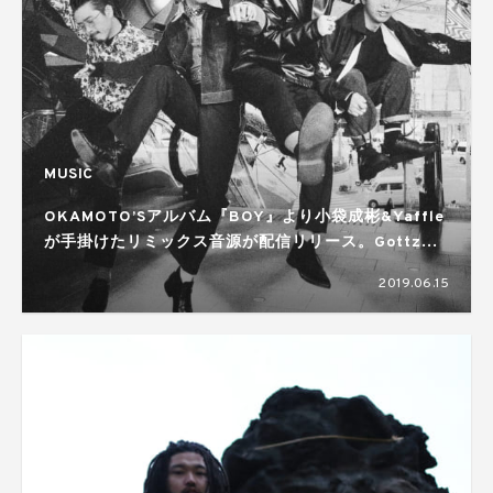
MUSIC
OKAMOTO’Sアルバム『BOY』より小袋成彬&Yaffle
が手掛けたリミックス音源が配信リリース。Gottz、
Tohji、Shurkn Papが参加
2019.06.15