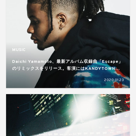
MUSIC
Daichi Yamamoto、最新アルバム収録曲「Escape」
のリミックスをリリース。客演にはKANDYTOWNの
GottzとMUD
2020.01.23