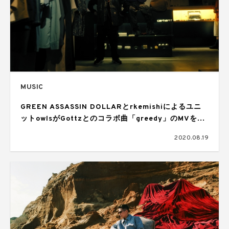
MUSIC
GREEN ASSASSIN DOLLARとrkemishiによるユニ
ットowlsがGottzとのコラボ曲「greedy」のMVを公
開。BESやBSC、MU-TONらがカメオ出演、監督は
2020.08.19
Spikey John