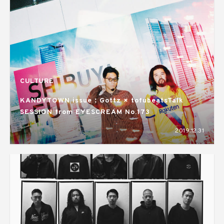
CULTURE
KANDYTOWN issue：Gottz × tofubeatsTalk
SESSION from EYESCREAM No.173
2019.12.31