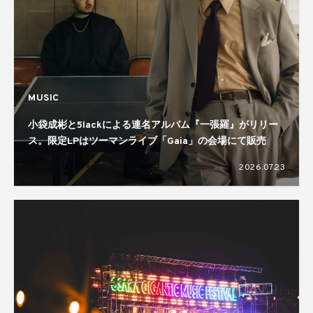
MUSIC
小袋成彬と5lackによる連名アルバム『一張羅』がリリー
ス。限定LPはツーマンライブ「Gaia」の会場にて販売
2026.07.23