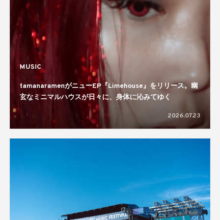
MUSIC
tamanaramenがニューEP『Limehouse』をリリース。幽
玄なミニマルハウスが日々に、身体に沁みてゆく
2026.07.23