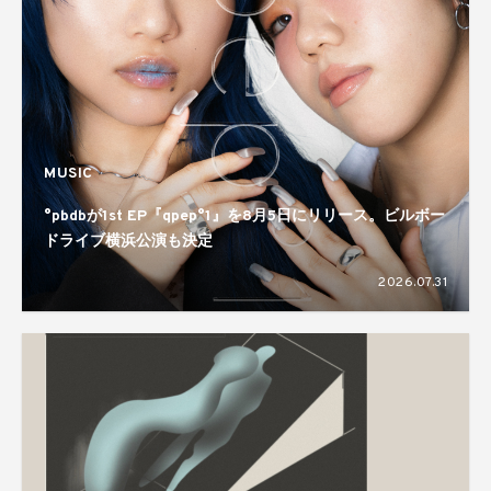
MUSIC
°pbdbが1st EP『qpep°1』を8月5日にリリース。ビルボー
ドライブ横浜公演も決定
2026.07.31