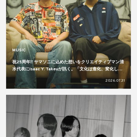
MUSIC
祝25周年!! サマソニに込めた想いをクリエイティブマン清
水代表にIsaac Y. Takeuが訊く。「文化は進化、変化して
いくもの」「規模感が大事」
2026.07.31