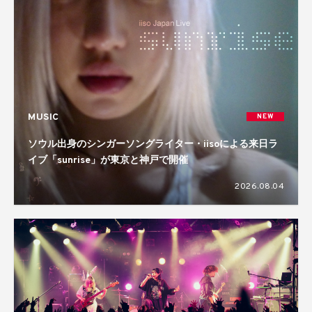
MUSIC
NEW
ソウル出身のシンガーソングライター・iisoによる来日ラ
イブ「sunrise」が東京と神戸で開催
2026.08.04