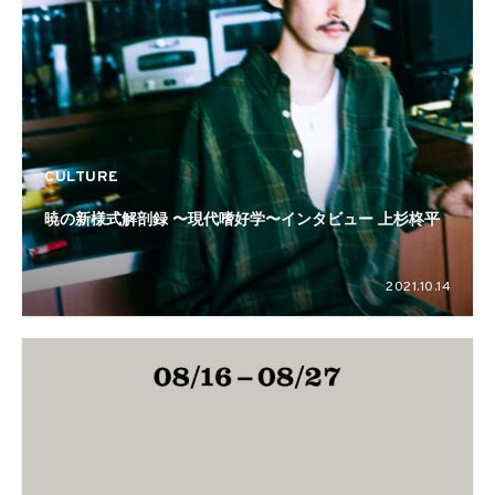
CULTURE
暁の新様式解剖録 〜現代嗜好学〜インタビュー 上杉柊平
2021.10.14