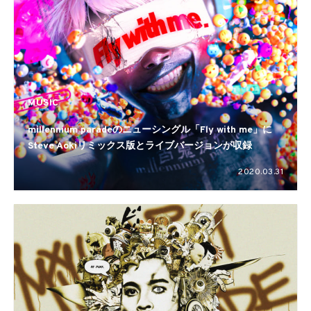
MUSIC
millennium paradeのニューシングル「Fly with me」に
Steve Aokiリミックス版とライブバージョンが収録
2020.03.31