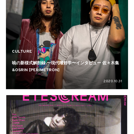
CULTURE
暁の新様式解剖録 〜現代嗜好学〜インタビュー 佐々木集
&OSRIN [PERIMETRON]
2020.10.31