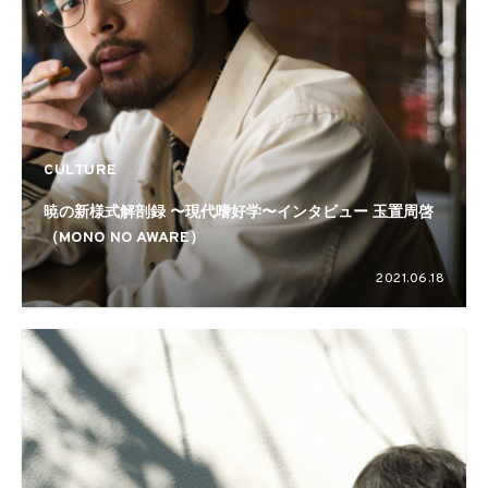
CULTURE
暁の新様式解剖録 〜現代嗜好学〜インタビュー 玉置周啓
（MONO NO AWARE）
2021.06.18