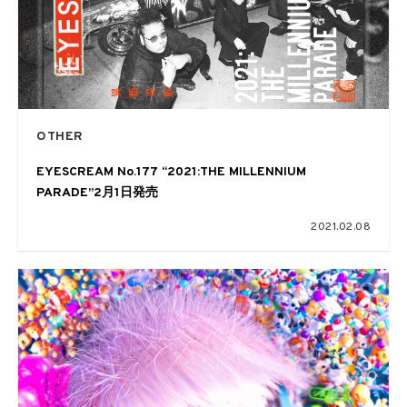
OTHER
EYESCREAM No.177 “2021:THE MILLENNIUM
PARADE”2月1日発売
2021.02.08