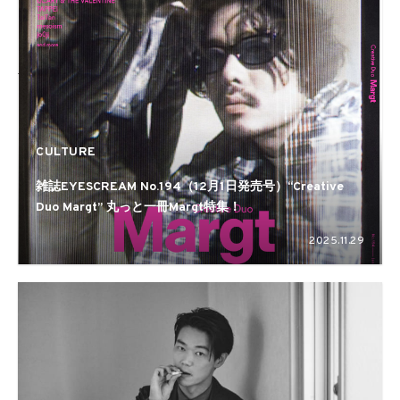
CULTURE
雑誌EYESCREAM No.194（12月1日発売号）“Creative
Duo Margt” 丸っと一冊Margt特集！
2025.11.29