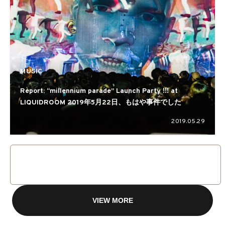
MUSIC
Report: “millennium parade” Launch Party !!! at
LIQUIDROOM 2019年5月22日、もはや事件でした
2019.05.29
VIEW MORE