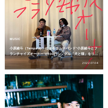
MUSIC
小原綾斗（Tempalay）によるニューバンド“小原綾斗とフ
ランチャイズオーナー”が100円シングル「犬と猫」をリリ
ース
2022.07.04