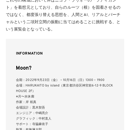
これらの構成において岸はニコラ・ブリオーの「ラディカン
ト」を着想元としており、自らのルーツ（根）を固着させるの
ではなく、都度張り替える思想を、人間とAI、リアルとバーチ
ャルという二項対立間の振動に当てはめることに挑戦する、と
いう展覧会となっている。
INFORMATION
Moon?
会期：2022年9月23日（金） – 10月16日（日）13:00 – 19:00
会場：HARUKAITO by island（東京都渋⾕区神宮前6-12-9 BLOCK
HOUSE 2F）
※月〜水休廊
作家：岸 裕真
会場設計：黒木契吾
エンジニア：中嶋亮介
グラフィック：中村直人
サポート：寺脇麻依子
執筆：布施琳太郎