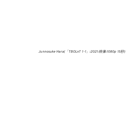
Junnosuke Hara(「TBOLnT 1-1」:2021:映像:1080p 15秒)