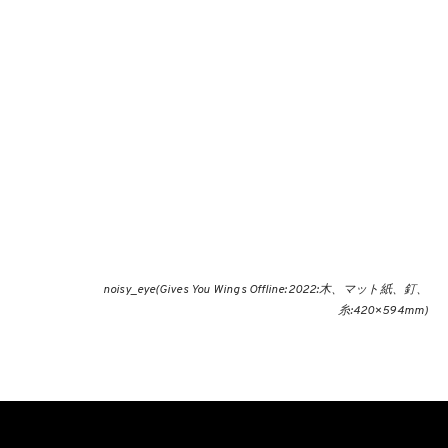
noisy_eye(Gives You Wings Offline:2022:木、マット紙、釘、
糸:420×594mm)