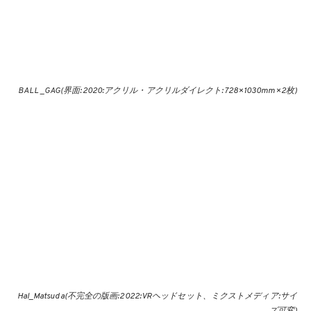
BALL _GAG(界面:2020:アクリル・アクリルダイレクト:728×1030mm×2枚)
Hal_Matsuda(不完全の版画:2022:VRヘッドセット、ミクストメディア:サイ