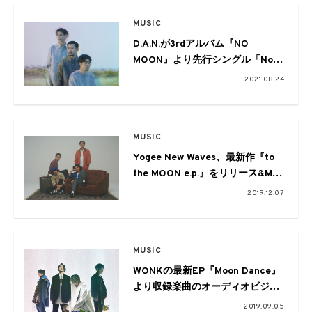
MUSIC
D.A.N.が3rdアルバム『NO
MOON』より先行シングル「No
Moon」を配信。木村太一による
2021.08.24
MVも公開
MUSIC
Yogee New Waves、最新作『to
the MOON e.p.』をリリース&MV
公開。Dreamin’ Night Tour 2020
2019.12.07
の開催も
MUSIC
WONKの最新EP『Moon Dance』
より収録楽曲のオーディオビジュ
アルが公開。“月”にちなんだキャ
2019.09.05