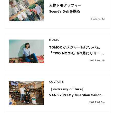
人物トモグラフィー
Sound’s Deliを探る
2023.07.12
MUSIC
TOMOOがメジャー1stアルバム
『TWO MOON』を9月にリリー
ス。アルバムを引っ提げた全国ツ
2023.06.29
アーも開催
CULTURE
［Kicks my culture］
VANS x Pretty Guardian Sailor
Moon
2022.07.06
HIGHSOX SKATEBOARDSが履く
カルチャー