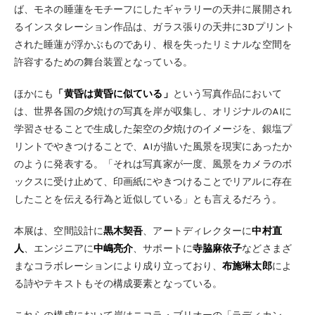
ば、モネの睡蓮をモチーフにしたギャラリーの天井に展開され
るインスタレーション作品は、ガラス張りの天井に3Dプリント
された睡蓮が浮かぶものであり、根を失ったリミナルな空間を
許容するための舞台装置となっている。
ほかにも
「黄昏は黄昏に似ている」
という写真作品において
は、世界各国の⼣焼けの写真を岸が収集し、オリジナルのAIに
学習させることで⽣成した架空の⼣焼けのイメージを、銀塩プ
リントでやきつけることで、AIが描いた⾵景を現実にあったか
のように発表する。「それは写真家が⼀度、⾵景をカメラのボ
ックスに受け⽌めて、印画紙にやきつけることでリアルに存在
したことを伝える行為と近似している」とも言えるだろう。
本展は、空間設計に
黒木契吾
、アートディレクターに
中村直
人
、エンジニアに
中嶋亮介
、サポートに
寺脇麻依子
などさまざ
まなコラボレーションにより成り立っており、
布施琳太郎
によ
る詩やテキストもその構成要素となっている。