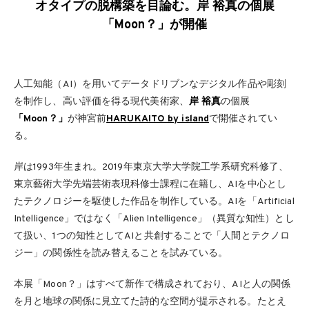
オタイプの脱構築を目論む。岸 裕真の個展
「Moon？」が開催
人工知能（AI）を用いてデータドリブンなデジタル作品や彫刻
を制作し、高い評価を得る現代美術家、
岸 裕真
の個展
「Moon？」
が神宮前
HARUKAITO by island
で開催されてい
る。
岸は1993年⽣まれ。2019年東京⼤学⼤学院⼯学系研究科修了、
東京藝術⼤学先端芸術表現科修⼠課程に在籍し、AIを中⼼とし
たテクノロジーを駆使した作品を制作している。AIを「Artificial
Intelligence」ではなく「Alien Intelligence」（異質な知性）とし
て扱い、1つの知性としてAIと共創することで「⼈間とテクノロ
ジー」の関係性を読み替えることを試みている。
本展「Moon？」はすべて新作で構成されており、AIと⼈の関係
を⽉と地球の関係に見立てた詩的な空間が提示される。たとえ