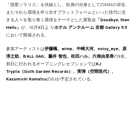
「惑星ソラリス」を伏線とし、自身の分身としてのSNSの存在、
またそれら環境を作り出すプラットフォームといった現代に生
きる人々を取り巻く環境をテーマとした展覧会
「Goodbye, then
Hello」
が、10月8日よ り
ホテル アンテルーム 京都 Gallery 9.5
において開催される。
参加アーティストは
伊藤颯、wimp、中崎大河、noisy_eye、原
淳之助、BALL GAG、藤井 智也、松田ハル、六根由里香
の9名。
初日に行われるオープニングレセプションでは
KJ
Trypta（Sixth Garden Records）、実弾（空間現代）、
Kazumichi Komatsu
のDJが予定されている。