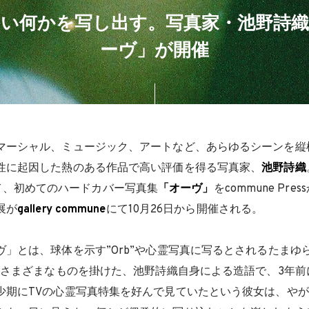
い何かを写し出す。写真家・池野詩
ーヴ」が開催
マーシャル、ミュージック、アートなど、あらゆるシーンを縦
性に起因した熱のある作品で高い評価を得る写真家、
池野詩織
018にて、初めてのハードカバー写真集
「オーヴ」
をcommune Pr
展が
gallery commune
にて10月26日から開催される。
」とは、球体を示す”Orb”や心霊写真に写るとされるたまゆら
などさまざまなものを掛けた、池野詩織自身による造語で、3年
少期にTVの心霊写真特集を好んで見ていたという彼女は、や