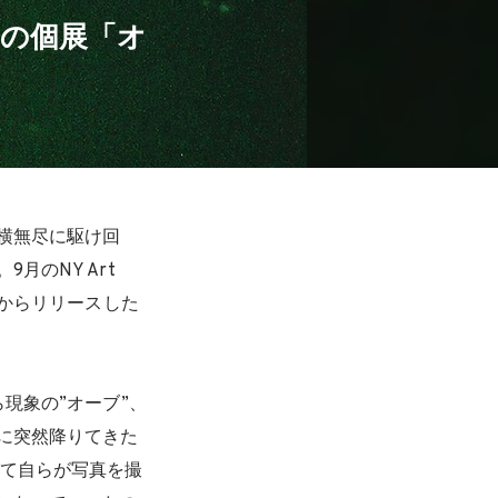
織の個展「オ
横無尽に駆け回
。9月のNY Art
essからリリースした
現象の”オーブ”、
前に突然降りてきた
がて自らが写真を撮