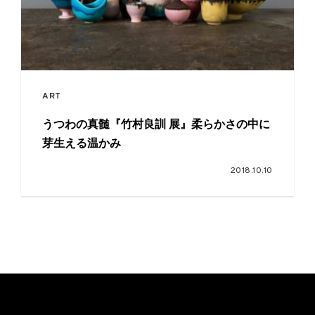
ART
うつわの真髄『竹村良訓 展』柔らかさの中に
芽生える温かみ
2018.10.10