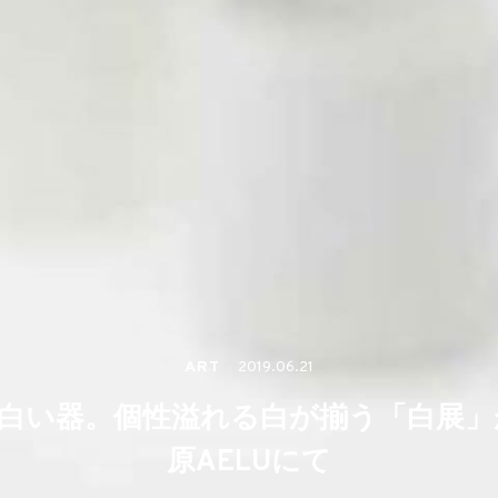
ART
2019.06.21
る白い器。個性溢れる白が揃う「白展」
原AELUにて