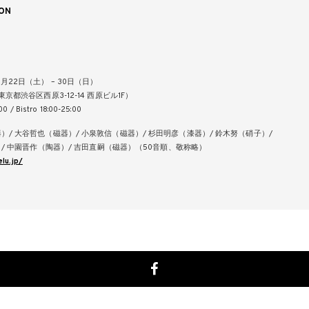
ON
」
6月22日（土） – 30日（日）
東京都渋谷区西原3-12-14 西原ビル1F）
00 / Bistro 18:00-25:00
）/ 大谷哲也（磁器）/ 小泉敦信（磁器）/ 杉田明彦（漆器）/ 鈴木努（硝子）/
子）/ 中園晋作（陶器）/ 吉田直嗣（磁器）（50音順、敬称略）
lu.jp/