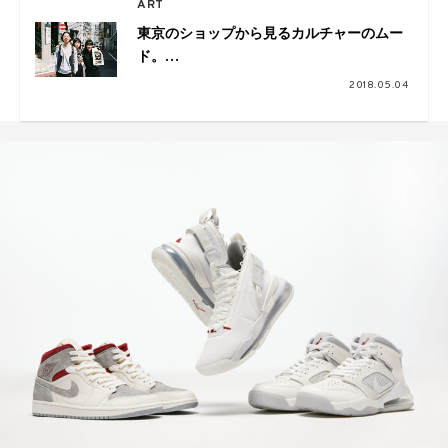
ART
東京のショップから見るカルチャーのムー
ド。
VOILLD×commune×SUPPLY/BACKDOOR
2018.05.04
鼎談