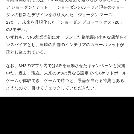
今回展開されるのは、SNSの歴史を振り返りながら作られた「エ
ア ジョーダン 1 ミッド」、ジョーダンのルーツと現在のジョー
ダンの斬新なデザインを取り入れた「ジョーダン マーズ
270」、未来を具現化した「ジョーダン プロトマックス 720」
の3モデル。
いずれも、SNS創業当初にオープンした路地裏の小さな店舗をイ
ンスパイアとし、当時の店舗のインテリアのカラーパレットが
落とし込まれている。
なお、SNSのアプリ内ではARを連動させたキャンペーンも実施
中だ。過去、現在、未来の3つの異なる設定でバスケットボール
ゲームが体験でき、ゲームで勝つと、景品が当たる特典もある
ようなので、併せてチェックしていただきたい。