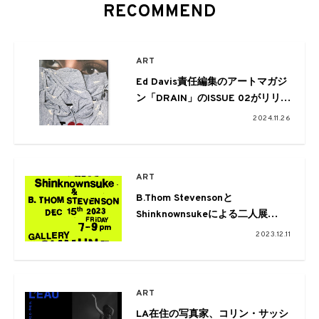
RECOMMEND
ART
Ed Davis責任編集のアートマガジ
ン「DRAIN」のISSUE 02がリリー
ス。ローンチ展「PINNED」が
2024.11.26
gallery communeで開催
ART
B.Thom Stevensonと
Shinknownsukeによる二人展
「Under Pressure」がgallery
2023.12.11
communeで開催
ART
LA在住の写真家、コリン・サッシ