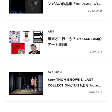
ンガムの作品集『BE L’EAU』の発
売記念展が幡ヶ谷gallery
2022.09.21
communeで開催
ART
週末どこ行こう？ EYESCREAM的
アート展5選
2019.12.13
FASHION
koe×THOM BROWNE. LAST
COLLECTIONが9/29より“hotel
koe tokyo”にて販売開始
2018.09.12