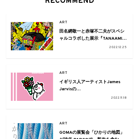
RECOMMEND
ART
田名網敬一と赤塚不二夫がスペシ
ャルコラボした展示『TANAAMI!!
AKATSUKA!! / That‘s all Right!!
2022.12.25
』が渋谷PARCOで
ART
イギリス人アーティストJames
Jarvisの
個展がPARCO MUSEUM TOKYO
2022.11.18
で開催
ART
GOMAの展覧会「ひかりの地図」