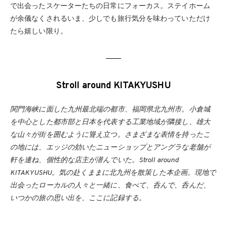
で出会ったスケーターたちの日常にフォーカス。ステイホーム
が余儀なくされるいま、少しでも旅行気分を味わっていただけ
たら嬉しい限り。
Stroll around KITAKYUSHU
関門海峡に面した九州最北端の都市、福岡県北九州市。小倉城
を中心とした都市部と日本を代表する工業地域が隣接し、雄大
な山々が街を囲むように聳え立つ。さまざまな表情を持ったこ
の地には、エッジの効いたニューショップとアングラな老舗が
軒を連ね、個性的な店主が潜んでいた。Stroll around
KITAKYUSHU。気の赴くままに北九州を散策した本企画。現地で
出会ったローカルの人々と一緒に、食べて、呑んで、呑んだ、
いつかの旅の思い出を、ここに記録する。