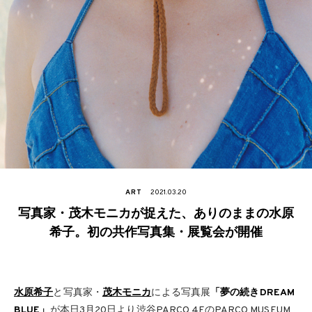
ART
2021.03.20
写真家・茂⽊モニカが捉えた、ありのままの⽔原
希⼦。初の共作写真集・展覧会が開催
水原希子
と写真家・
茂木モニカ
による写真展
「夢の続きDREAM
BLUE」
が本日3⽉20日より渋⾕PARCO 4FのPARCO MUSEUM