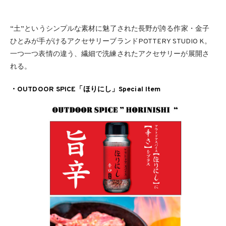
“⼟”というシンプルな素材に魅了された⻑野が誇る作家・⾦⼦
ひとみが⼿がけるアクセサリーブランドPOTTERY STUDIO K。
⼀つ⼀つ表情の違う、繊細で洗練されたアクセサリーが展開さ
れる。
・OUTDOOR SPICE「ほりにし」Special Item