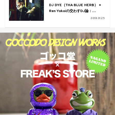
DJ DYE（THA BLUE HERB） ×
Ren Yokoiの交わすDJ論：
Motivators Vol.07
2018.01.25