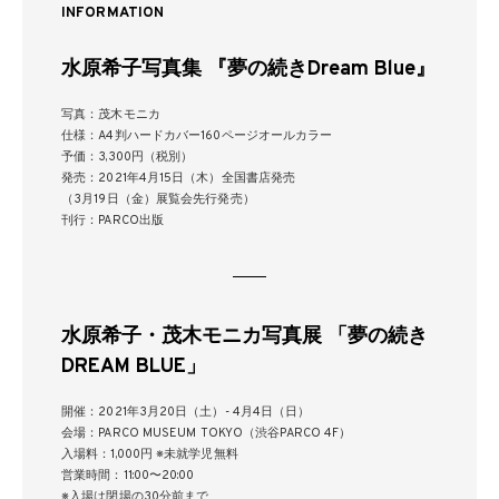
INFORMATION
水原希子写真集 『夢の続きDream Blue』
写真：茂木モニカ
仕様：A4判ハードカバー160ページオールカラー
予価：3,300円（税別）
発売：2021年4月15日（木）全国書店発売
（3月19日（金）展覧会先行発売）
刊行：PARCO出版
⽔原希⼦・茂⽊モニカ写真展 「夢の続き
DREAM BLUE」
開催：2021年3⽉20⽇（⼟）- 4⽉4⽇（⽇）
会場：PARCO MUSEUM TOKYO（渋⾕PARCO 4F）
⼊場料：1,000円 ※未就学児無料
営業時間：11:00〜20:00
※⼊場は閉場の30分前まで