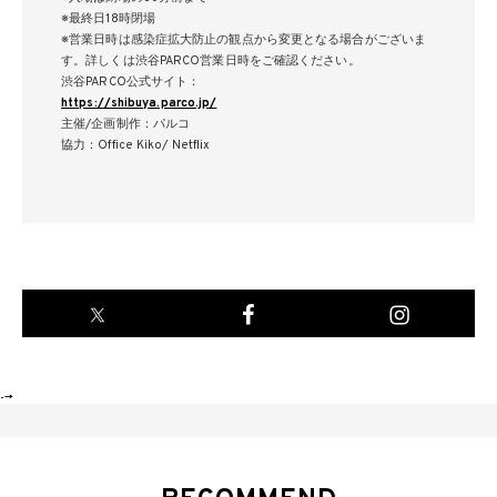
※最終⽇18時閉場
※営業⽇時は感染症拡⼤防⽌の観点から変更となる場合がございま
す。詳しくは渋⾕PARCO営業⽇時をご確認ください。
渋⾕PARCO公式サイト：
https://shibuya.parco.jp/
主催/企画制作：パルコ
協⼒：Office Kiko/ Netflix
-->