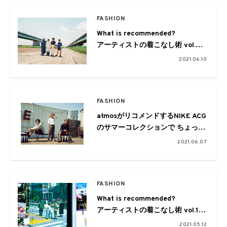
FASHION
What is recommended?
アーティストの着こなし術 vol.2
Homecomings × SHAKA
2021.06.10
presents by FREAK’S STORE
FASHION
atmosがリコメンドするNIKE ACG
のサマーコレクションで ちょっと
したアウトドア遊びを
2021.06.07
FASHION
What is recommended?
アーティストの着こなし術 vol.1
FAITH × Dr.Martens
2021.05.12