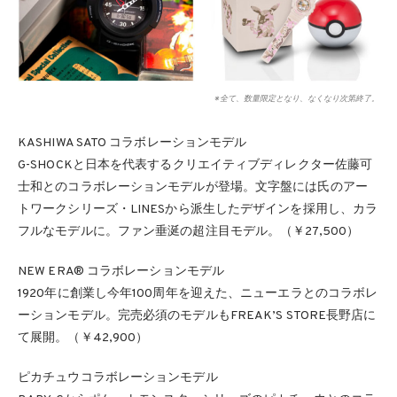
※全て、数量限定となり、なくなり次第終了。
KASHIWA SATO コラボレーションモデル
G-SHOCKと⽇本を代表するクリエイティブディレクター佐藤可
⼠和とのコラボレーションモデルが登場。⽂字盤には⽒のアー
トワークシリーズ・LINESから派⽣したデザインを採⽤し、カラ
フルなモデルに。ファン垂涎の超注⽬モデル。（￥27,500）
NEW ERA® コラボレーションモデル
1920年に創業し今年100周年を迎えた、ニューエラとのコラボレ
ーションモデル。完売必須のモデルもFREAK’S STORE⻑野店に
て展開。（￥42,900）
ピカチュウコラボレーションモデル