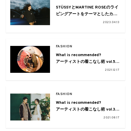
STÜSSYとMARTINE ROSEのライ
ビングアートをテーマとしたカプ
セルコレクション登場
2023.04.13
FASHION
What is recommended?
アーティストの着こなし術 vol.5
Saucy Dog
2021.12.17
presents by FREAK’S STORE
FASHION
What is recommended?
アーティストの着こなし術 vol.3
TENDRE & AAAMYYY × 810s
2021.08.17
presents by FREAK’S STORE