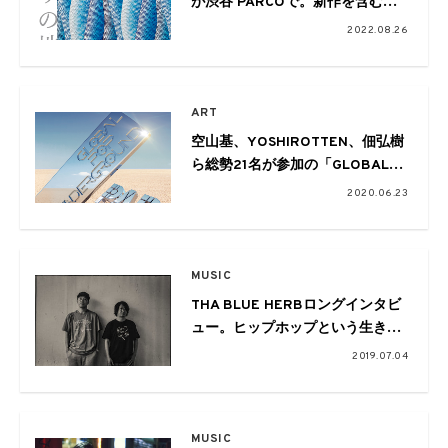
が渋谷 PARCOで。新作を含む原
画約30点の展示やオリジナルグッ
2022.08.26
ズも
ART
空山基、YOSHIROTTEN、佃弘樹
ら総勢21名が参加の「GLOBAL
POP UNDERGROUND」展が開催
2020.06.23
MUSIC
THA BLUE HERBロングインタビ
ュー。ヒップホップという生き
様、リアルであり続けること
2019.07.04
MUSIC