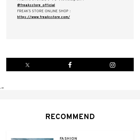
@freaksstore_official
FREAKʼS STORE ONLINE SHOP：
https://www.freaksstore.com/
-->
RECOMMEND
FASHION