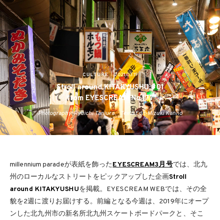
CULTURE
2021.03.19
Stroll around KITAKYUSHU #01
from EYESCREAM No.177
Photography-Ryuichi Taniura、Text&Edit-Mizuki Kanno
millennium paradeが表紙を飾った
EYESCREAM3月号
では、北九
州のローカルなストリートをピックアップした企画
Stroll
around KITAKYUSHU
を掲載。EYESCREAM WEBでは、その全
貌を2週に渡りお届けする。前編となる今週は、2019年にオープ
ンした北九州市の新名所北九州スケートボードパークと、そこ