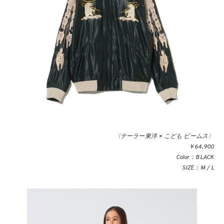
〈テーラー東洋 × こども ビームス〉
￥64,900
Color：BLACK
SIZE：M / L