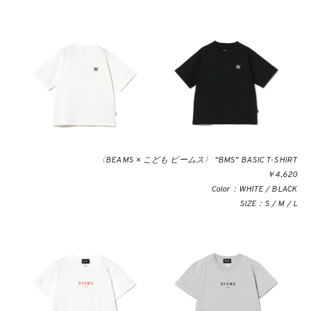
〈BEAMS × こども ビームス〉 “BMS” BASIC T-SHIRT
￥4,620
Color：WHITE / BLACK
SIZE：S / M / L