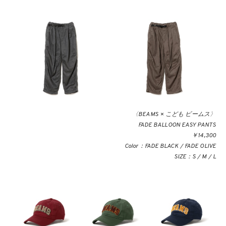
〈BEAMS × こども ビームス〉
FADE BALLOON EASY PANTS
￥14,300
Color：FADE BLACK / FADE OLIVE
SIZE：S / M / L