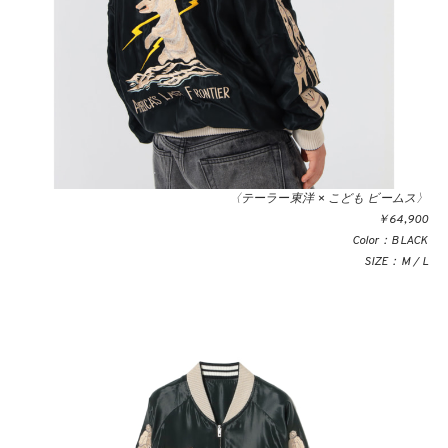
〈テーラー東洋 × こども ビームス〉
￥64,900
Color：BLACK
SIZE：M / L