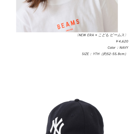
〈NEW ERA × こども ビームス〉
￥4,620
Color：NAVY
SIZE：YTH（約52-55.8cm）