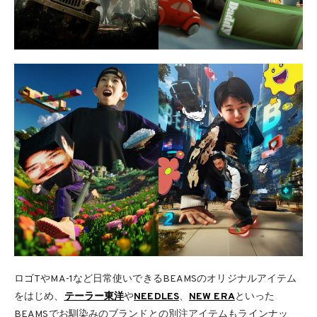
ロゴTやMA-1など日常使いできるBEAMSのオリジナルアイテム
をはじめ、
テーラー東洋
や
NEEDLES
、
NEW ERA
といった
BEAMSでお馴染みのブランドとの別注アイテムもラインナッ