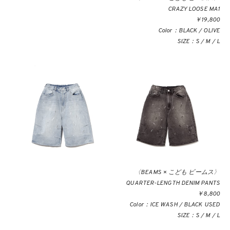
CRAZY LOOSE MA1
￥19,800
Color：BLACK / OLIVE
SIZE：S / M / L
〈BEAMS × こども ビームス〉
QUARTER-LENGTH DENIM PANTS
￥8,800
Color：ICE WASH / BLACK USED
SIZE：S / M / L