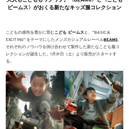
大人もこどももワクワク。〈BEAMS〉と〈こども
ビームス〉がおくる新たなキッズ服コレクション
こどもの感性を豊かに育む
こども ビームス
と、”BASIC &
EXCITING” をテーマにしたメンズカジュアルレーベル
BEAMS
、
それぞれのノウハウを掛け合わせて製作した新たなこども服コ
レクションが誕生した。1月31日（土）より販売がスタートす
る。