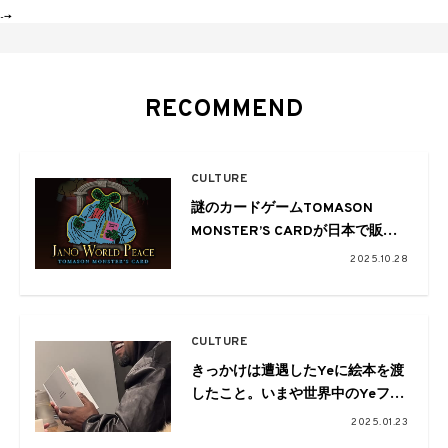
-->
RECOMMEND
CULTURE
謎のカードゲームTOMASON
MONSTER’S CARDが日本で販売
開始。合わせてポップアップ&大
2025.10.28
会が東名阪で開催
CULTURE
きっかけは遭遇したYeに絵本を渡
したこと。いまや世界中のYeファ
ンが注目するTOMASONによる絵
2025.01.23
本「Monster’s story book」が海