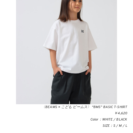
〈BEAMS × こども ビームス〉 “BMS” BASIC T-SHIRT
￥4,620
Color：WHITE / BLACK
SIZE：S / M / L