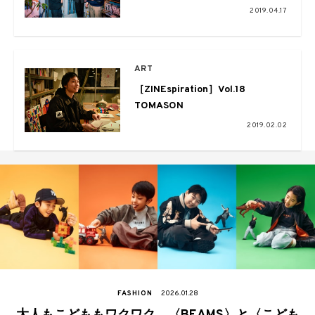
Pulp×VOU×ペフ鼎談
2019.04.17
ART
［ZINEspiration］Vol.18
TOMASON
2019.02.02
FASHION
2026.01.28