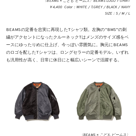
〈BEAMS × こども ビームス〉BEAMS LOGO T-SHIRT
￥4,400 Color：WHITE / T.GREY / BLACK / NAVY
SIZE：S / M / L
BEAMSの定番を忠実に再現したTシャツ類。左胸の“BMS”の刺
繍がアクセントになったクルーネックTはメンズのサイズ感をベ
ースにゆったりめに仕上げ、今っぽい雰囲気に。胸元にBEAMS
のロゴを配したTシャツは、ロングセラーの定番モデル。いずれ
も汎用性が高く、日常に休日にと幅広いシーンで活躍する。
〈BEAMS × こども ビームス〉