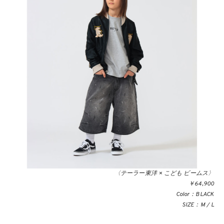
〈テーラー東洋 × こども ビームス〉
￥64,900
Color：BLACK
SIZE：M / L