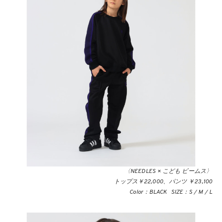
〈NEEDLES × こども ビームス〉
トップス￥22,000、パンツ ￥23,100
Color：BLACK SIZE：S / M / L