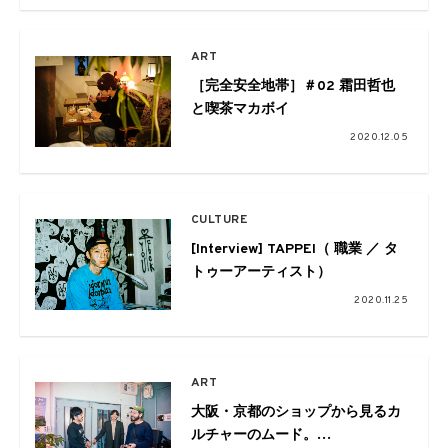
外通販スタート
ART
［完全安全地帯］＃02 霜田哲也
と喫茶マカボイ
2020.12.05
CULTURE
[Interview] TAPPEI（ 職業 ／ タ
トゥーアーティスト）
2020.11.25
ART
大阪・京都のショップから見るカ
ルチャーのムード。