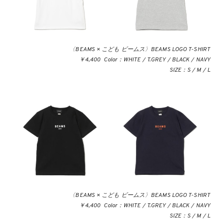
〈BEAMS × こども ビームス〉BEAMS LOGO T-SHIRT
￥4,400 Color：WHITE / T.GREY / BLACK / NAVY
SIZE：S / M / L
〈BEAMS × こども ビームス〉BEAMS LOGO T-SHIRT
￥4,400 Color：WHITE / T.GREY / BLACK / NAVY
SIZE：S / M / L