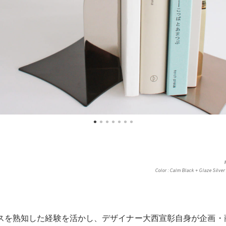
Color : Calm Black + Glaze Silve
スを熟知した経験を活かし、デザイナー大西宣彰自身が企画・