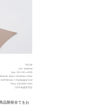
TATLIN
Use : bookend
Size : 90 × 90 × H155
Material : Brass ×Stainless Steel
r /Soft Bronze + Champagne Gold
Price : ¥21,000(+TAX)
7月中旬発売予定
商品開発全てをお