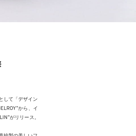
華
として「デザイン
LROY”から、イ
IN”がリリース。