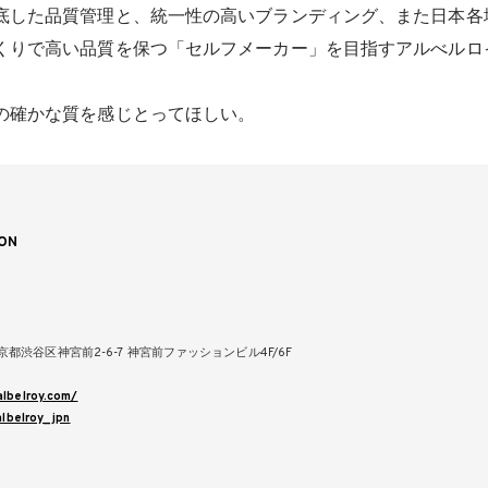
底した品質管理と、統一性の高いブランディング、また日本各
くりで高い品質を保つ「セルフメーカー」を目指すアルべルロ
の確かな質を感じとってほしい。
ON
 東京都渋谷区神宮前2-6-7 神宮前ファッションビル4F/6F
6
albelroy.com/
lbelroy_jpn