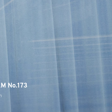
M No.173
T)