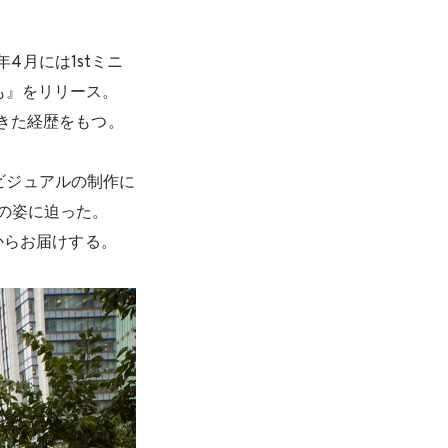
年4月には1stミニ
も』をリリース。
てきた経歴をもつ。
ビジュアルの制作に
の姿に迫った。
ーからお届けする。