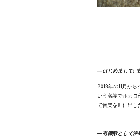
―はじめまして!
2018年の11月
いう名義でボカロ
て音楽を世に出した
―有機酸として活