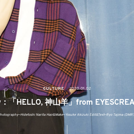
CULTURE
2020.01.02
ew：「HELLO, 神山羊」from EYESCREA
hotography—Hidetoshi Narita Hair&Make—Yosuke Akizuki Edit&Text—Ryo Tajima (DMR