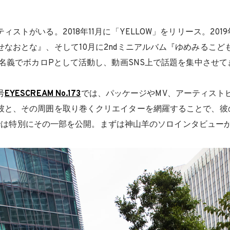
ィストがいる。2018年11月に「YELLOW」をリリース。2019
せなおとな』、そして10月に2ndミニアルバム『ゆめみるこど
酸名義でボカロPとして活動し、動画SNS上で話題を集中させ
号
EYESCREAM No.173
では、パッケージやMV、アーティスト
彼と、その周囲を取り巻くクリエイターを網羅することで、彼
.JPでは特別にその一部を公開。まずは神山羊のソロインタビュ