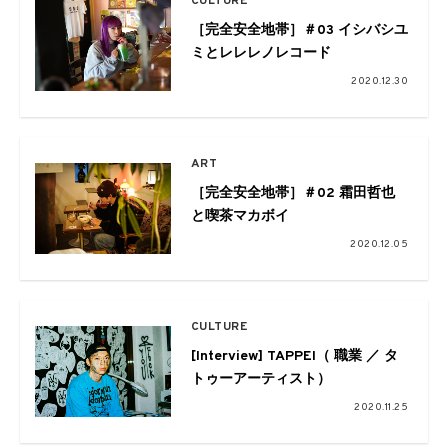
CULTURE
［完全安全地帯］＃03 イシバシユ
ミとレレレノレコード
2020.12.30
ART
［完全安全地帯］＃02 霜田哲也
と喫茶マカボイ
2020.12.05
CULTURE
[Interview] TAPPEI（ 職業 ／ タ
トゥーアーティスト）
2020.11.25