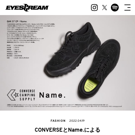
FASHION
2022.04.19
CONVERSEとName.による