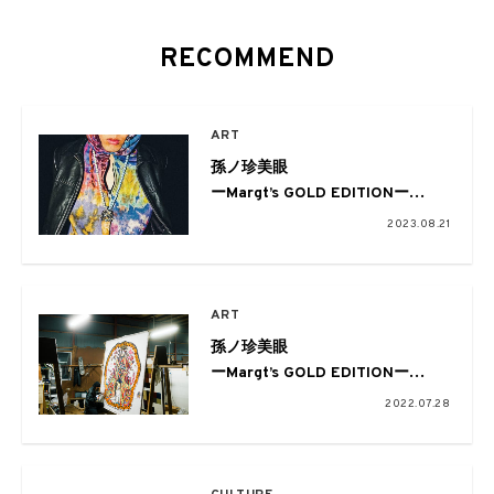
RECOMMEND
ART
孫ノ珍美眼
ーMargt’s GOLD EDITIONー
古代へのロマンを胸に
2023.08.21
ONLY ONEのアートピース
ART
孫ノ珍美眼
ーMargt’s GOLD EDITIONー
職人の技キラリ☆カオスが花咲く
2022.07.28
超大作