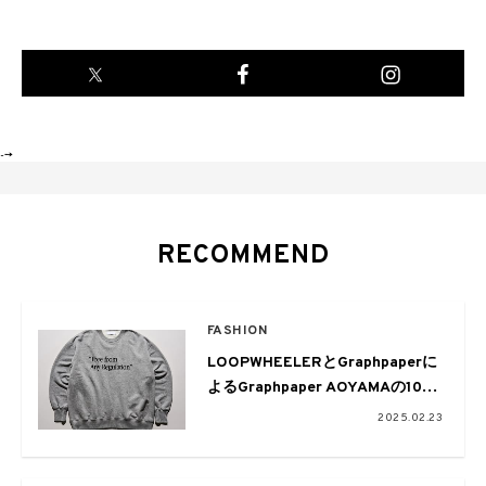
-->
RECOMMEND
FASHION
LOOPWHEELERとGraphpaperに
よるGraphpaper AOYAMAの10周
年を記念したスペシャルなスウェ
2025.02.23
ットが発売