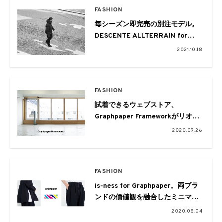
FASHION
毎シーズン即完売の別注モデル。
DESCENTE ALLTERRAIN for
Graphpaper “MOUNTAINEER”第
2021.10.18
3弾が発売
FASHION
試着できるウェブストア、
Graphpaper Frameworkがリオー
プン。MIZUNOとのコラボシュー
2020.09.26
ズの販売も
FASHION
is-ness for Graphpaper。両ブラ
ンドの価値観を融合したミニマル
なコラボレートアイテムが登場
2020.08.04